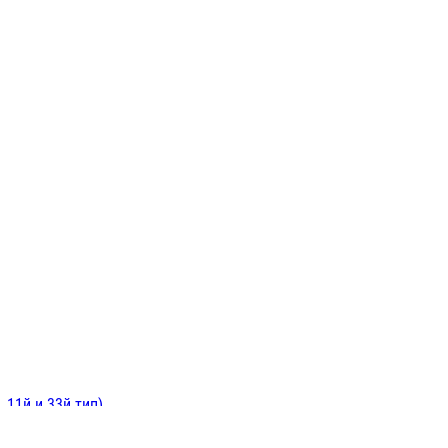
ИНИТЕЛЬНЫЕ
ОЙ
Е
 11й и 33й тип)