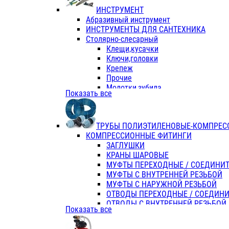
ИНСТРУМЕНТ
Абразивный инструмент
ИНСТРУМЕНТЫ ДЛЯ САНТЕХНИКА
Столярно-слесарный
Клещи,кусачки
Ключи,головки
Крепеж
Прочие
Молотки,зубила
Показать все
Пассатижи,тонкогубцы,утконосы
Напильники,надфили,рашпили
Ножовки по дереву
ТРУБЫ ПОЛИЭТИЛЕНОВЫЕ-КОМПРЕС
Отвертки
КОМПРЕССИОННЫЕ ФИТИНГИ
Хоз. инвентарь
ЗАГЛУШКИ
ЭЛ. ИНСТРУМЕНТ OASIS
КРАНЫ ШАРОВЫЕ
МУФТЫ ПЕРЕХОДНЫЕ / СОЕДИНИ
МУФТЫ С ВНУТРЕННЕЙ РЕЗЬБОЙ
МУФТЫ С НАРУЖНОЙ РЕЗЬБОЙ
ОТВОДЫ ПЕРЕХОДНЫЕ / СОЕДИН
ОТВОДЫ С ВНУТРЕННЕЙ РЕЗЬБОЙ
Показать все
ОТВОДЫ С НАРУЖНОЙ РЕЗЬБОЙ
СЕДЕЛКИ