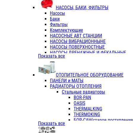
ФЛАНЦЫ / ВТУЛКИ
НАСОСЫ, БАКИ, ФИЛЬТРЫ
ТРОЙНИКИ ПЕРЕХОДНЫЕ / СОЕД
Насосы
ТРОЙНИКИ С ВНУТРЕННЕЙ РЕЗЬБ
Баки
ТРОЙНИКИ С НАРУЖНОЙ РЕЗЬБОЙ
Фильтры
КОЛЬЦА РЕЗИНОВЫЕ
Комплектующие
ТРУБЫ НАПОРНЫЕ
НАСОСНЫЕ АВТ СТАНЦИИ
ТРУБЫ ГОФРИРОВАННЫЕ ДВУХСЛ.
НАСОСЫ ВИБРАЦИОННЫНЕ
ТРУБЫ ПОЛИЭТИЛЕНОВЫЕ
НАСОСЫ ПОВЕРХНОСТНЫЕ
НАСОСЫ ДРЕНАЖНЫЕ И ФЕКАЛЬНЫЕ
Показать все
НАСОСЫ ПОВЫСИТ и ЦИРКУЛЯЦИОННЫ
НАСОСЫ СКВАЖИННЫЕ
ОТОПИТЕЛЬНОЕ ОБОРУДОВАНИЕ
ПАНЕЛИ и МАТЫ
РАДИАТОРЫ ОТОПЛЕНИЯ
Стальные радиаторы
BOR-PAN
OASIS
THERMALKING
THERMOKING
БОР-САН(старое поступление,
Показать все
БОРСАН
AZARIO