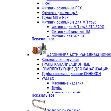
Фитинги ПП белые
FIRAT
Фитинги ПП белые
Фитинги обжимные PEX
Фитинги ППс металл.белые
Крепежи для мп труб
VALFEX
Трубы МП и PEX
Трубы PE-RT
Фитинги обжимные для МП труб
Трубы ПП водопровод белые
Фитинги для МП труб STC-FARO
Трубы ПП водопровод серые
Фитинги обжимные ТМ
Трубы армированные стекловолок
Фитинги для м/п STI
Показать все
Трубы армированные стекловолок
Фитинги для МП труб TITAN
Фитинги ПП серые
Фитинги для МП труб JIF
Краны
VALTEC
Фитинги с металл. серые
ФАСОННЫЕ ЧАСТИ КАНАЛИЗАЦИОНН
TK
Фитинги ПП (серые)
Канализация чугунная
VALFEX
Фитинги ПП белые
ТРАПЫ КАНАЛИЗАЦИОННЫЕ
Краны
КОМПЛЕКТУЮЩИЕ ДЛЯ КАНАЛИЗАЦИИ
Фитинги ПП (белые)
Трубы канализационные СИНИКОН
Фитинги ПП с металлом бел
VALFEX
ПК КОНТУР
Фасонные изделия
Краны полипропиленовые
Трубы
Трубы полипропиленивые
Хомуты для труб
Показать все
Труба PPR PN20
ПВХ (стройполимер)
Труба PPR-AL-PPR PN25(цент
Трубы
Труба PPR-GF-PPR PN25(арми
Фасонные изделия
Фитинги полипропиленовые