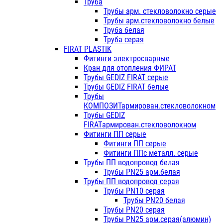
Труба
Трубы арм. стекловолокно серые
Трубы арм.стекловолокно белые
Труба белая
Труба серая
FIRAT PLASTIK
Фитинги электросварные
Кран для отопления ФИРАТ
Трубы GEDIZ FIRAT серые
Трубы GEDIZ FIRAT белые
Трубы
КОМПОЗИТармирован.стекловолокном
Трубы GEDIZ
FIRATармирован.стекловолокном
Фитинги ПП серые
Фитинги ПП серые
Фитинги ППс металл. серые
Трубы ПП водопровод белая
Трубы PN25 арм.белая
Трубы ПП водопровод серая
Трубы PN10 серая
Трубы PN20 белая
Трубы PN20 серая
Трубы PN25 арм.серая(алюмин)