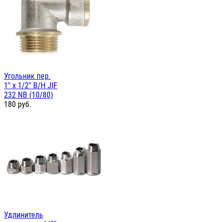
Угольник пер.
1" х 1/2" В/Н JIF
232 NB (10/80)
180
руб.
Удлинитель