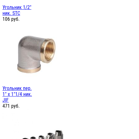
Угольник 1/2"
ник. STC
106
руб.
Угольник пер.
1" х 1"1/4 ник.
JIF
471
руб.