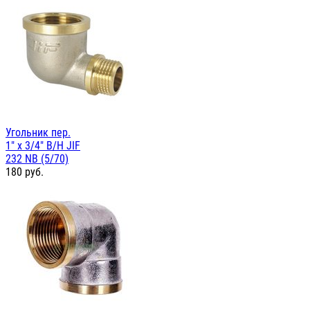
Угольник пер.
1" х 3/4" В/Н JIF
232 NB (5/70)
180
руб.