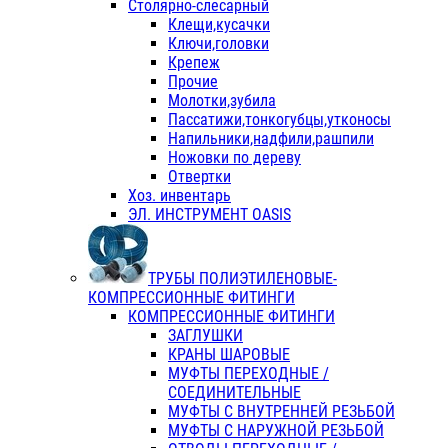
Столярно-слесарный
Клещи,кусачки
Ключи,головки
Крепеж
Прочие
Молотки,зубила
Пассатижи,тонкогубцы,утконосы
Напильники,надфили,рашпили
Ножовки по дереву
Отвертки
Хоз. инвентарь
ЭЛ. ИНСТРУМЕНТ OASIS
ТРУБЫ ПОЛИЭТИЛЕНОВЫЕ-
КОМПРЕССИОННЫЕ ФИТИНГИ
КОМПРЕССИОННЫЕ ФИТИНГИ
ЗАГЛУШКИ
КРАНЫ ШАРОВЫЕ
МУФТЫ ПЕРЕХОДНЫЕ /
СОЕДИНИТЕЛЬНЫЕ
МУФТЫ С ВНУТРЕННЕЙ РЕЗЬБОЙ
МУФТЫ С НАРУЖНОЙ РЕЗЬБОЙ