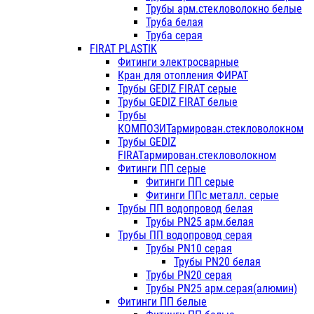
Трубы арм.стекловолокно белые
Труба белая
Труба серая
FIRAT PLASTIK
Фитинги электросварные
Кран для отопления ФИРАТ
Трубы GEDIZ FIRAT серые
Трубы GEDIZ FIRAT белые
Трубы
КОМПОЗИТармирован.стекловолокном
Трубы GEDIZ
FIRATармирован.стекловолокном
Фитинги ПП серые
Фитинги ПП серые
Фитинги ППс металл. серые
Трубы ПП водопровод белая
Трубы PN25 арм.белая
Трубы ПП водопровод серая
Трубы PN10 серая
Трубы PN20 белая
Трубы PN20 серая
Трубы PN25 арм.серая(алюмин)
Фитинги ПП белые