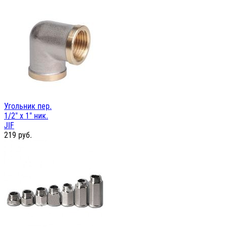
Угольник пер.
1/2" х 1" ник.
JIF
219
руб.