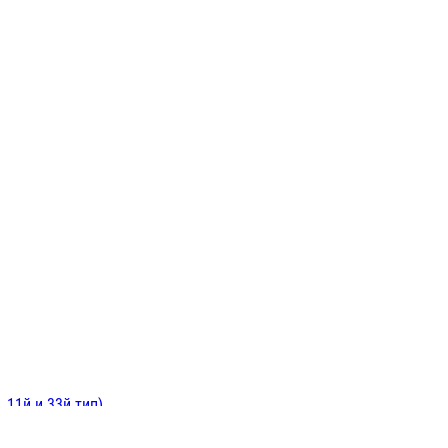
ИНИТЕЛЬНЫЕ
ОЙ
Е
 11й и 33й тип)