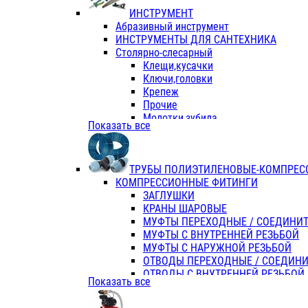
ИНСТРУМЕНТ
Абразивный инструмент
ИНСТРУМЕНТЫ ДЛЯ САНТЕХНИКА
Столярно-слесарный
Клещи,кусачки
Ключи,головки
Крепеж
Прочие
Молотки,зубила
Показать все
Пассатижи,тонкогубцы,утконосы
Напильники,надфили,рашпили
Ножовки по дереву
ТРУБЫ ПОЛИЭТИЛЕНОВЫЕ-КОМПРЕС
Отвертки
КОМПРЕССИОННЫЕ ФИТИНГИ
Хоз. инвентарь
ЗАГЛУШКИ
ЭЛ. ИНСТРУМЕНТ OASIS
КРАНЫ ШАРОВЫЕ
МУФТЫ ПЕРЕХОДНЫЕ / СОЕДИНИ
МУФТЫ С ВНУТРЕННЕЙ РЕЗЬБОЙ
МУФТЫ С НАРУЖНОЙ РЕЗЬБОЙ
ОТВОДЫ ПЕРЕХОДНЫЕ / СОЕДИН
ОТВОДЫ С ВНУТРЕННЕЙ РЕЗЬБОЙ
Показать все
ОТВОДЫ С НАРУЖНОЙ РЕЗЬБОЙ
СЕДЕЛКИ