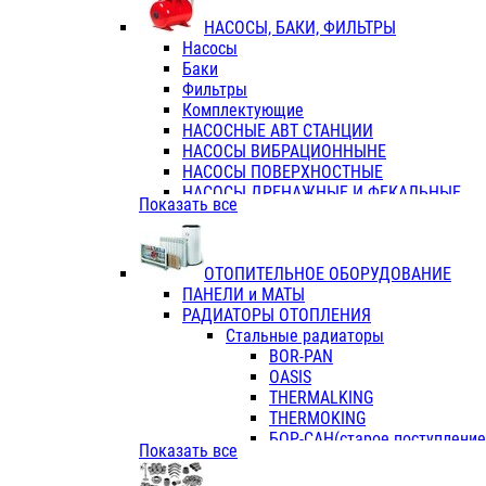
ФЛАНЦЫ / ВТУЛКИ
НАСОСЫ, БАКИ, ФИЛЬТРЫ
ТРОЙНИКИ ПЕРЕХОДНЫЕ / СОЕД
Насосы
ТРОЙНИКИ С ВНУТРЕННЕЙ РЕЗЬБ
Баки
ТРОЙНИКИ С НАРУЖНОЙ РЕЗЬБОЙ
Фильтры
КОЛЬЦА РЕЗИНОВЫЕ
Комплектующие
ТРУБЫ НАПОРНЫЕ
НАСОСНЫЕ АВТ СТАНЦИИ
ТРУБЫ ГОФРИРОВАННЫЕ ДВУХСЛ.
НАСОСЫ ВИБРАЦИОННЫНЕ
ТРУБЫ ПОЛИЭТИЛЕНОВЫЕ
НАСОСЫ ПОВЕРХНОСТНЫЕ
НАСОСЫ ДРЕНАЖНЫЕ И ФЕКАЛЬНЫЕ
Показать все
НАСОСЫ ПОВЫСИТ и ЦИРКУЛЯЦИОННЫ
НАСОСЫ СКВАЖИННЫЕ
ОТОПИТЕЛЬНОЕ ОБОРУДОВАНИЕ
ПАНЕЛИ и МАТЫ
РАДИАТОРЫ ОТОПЛЕНИЯ
Стальные радиаторы
BOR-PAN
OASIS
THERMALKING
THERMOKING
БОР-САН(старое поступление,
Показать все
БОРСАН
AZARIO