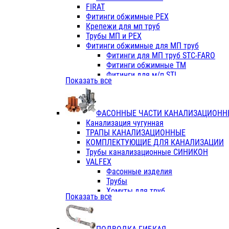
Фитинги ПП белые
FIRAT
Фитинги ПП белые
Фитинги обжимные PEX
Фитинги ППс металл.белые
Крепежи для мп труб
VALFEX
Трубы МП и PEX
Трубы PE-RT
Фитинги обжимные для МП труб
Трубы ПП водопровод белые
Фитинги для МП труб STC-FARO
Трубы ПП водопровод серые
Фитинги обжимные ТМ
Трубы армированные стекловолок
Фитинги для м/п STI
Показать все
Трубы армированные стекловолок
Фитинги для МП труб TITAN
Фитинги ПП серые
Фитинги для МП труб JIF
Краны
VALTEC
Фитинги с металл. серые
ФАСОННЫЕ ЧАСТИ КАНАЛИЗАЦИОНН
TK
Фитинги ПП (серые)
Канализация чугунная
VALFEX
Фитинги ПП белые
ТРАПЫ КАНАЛИЗАЦИОННЫЕ
Краны
КОМПЛЕКТУЮЩИЕ ДЛЯ КАНАЛИЗАЦИИ
Фитинги ПП (белые)
Трубы канализационные СИНИКОН
Фитинги ПП с металлом бел
VALFEX
ПК КОНТУР
Фасонные изделия
Краны полипропиленовые
Трубы
Трубы полипропиленивые
Хомуты для труб
Показать все
Труба PPR PN20
ПВХ (стройполимер)
Труба PPR-AL-PPR PN25(цент
Трубы
Труба PPR-GF-PPR PN25(арми
Фасонные изделия
Фитинги полипропиленовые