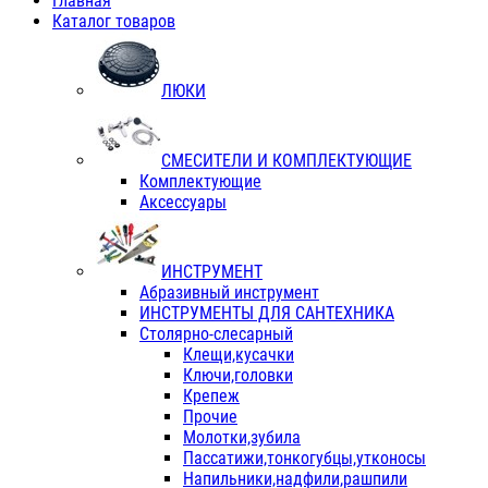
Главная
Каталог товаров
ЛЮКИ
СМЕСИТЕЛИ И КОМПЛЕКТУЮЩИЕ
Комплектующие
Аксессуары
ИНСТРУМЕНТ
Абразивный инструмент
ИНСТРУМЕНТЫ ДЛЯ САНТЕХНИКА
Столярно-слесарный
Клещи,кусачки
Ключи,головки
Крепеж
Прочие
Молотки,зубила
Пассатижи,тонкогубцы,утконосы
Напильники,надфили,рашпили