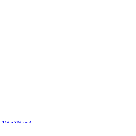
ИНИТЕЛЬНЫЕ
ОЙ
Е
 11й и 33й тип)