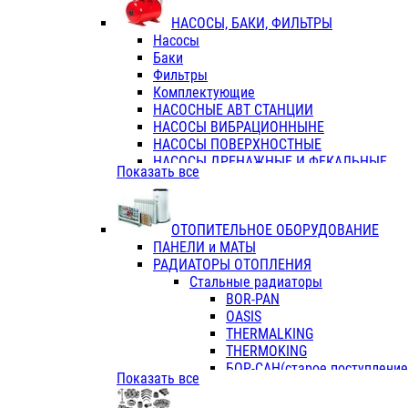
ФЛАНЦЫ / ВТУЛКИ
НАСОСЫ, БАКИ, ФИЛЬТРЫ
ТРОЙНИКИ ПЕРЕХОДНЫЕ / СОЕД
Насосы
ТРОЙНИКИ С ВНУТРЕННЕЙ РЕЗЬБ
Баки
ТРОЙНИКИ С НАРУЖНОЙ РЕЗЬБОЙ
Фильтры
КОЛЬЦА РЕЗИНОВЫЕ
Комплектующие
ТРУБЫ НАПОРНЫЕ
НАСОСНЫЕ АВТ СТАНЦИИ
ТРУБЫ ГОФРИРОВАННЫЕ ДВУХСЛ.
НАСОСЫ ВИБРАЦИОННЫНЕ
ТРУБЫ ПОЛИЭТИЛЕНОВЫЕ
НАСОСЫ ПОВЕРХНОСТНЫЕ
НАСОСЫ ДРЕНАЖНЫЕ И ФЕКАЛЬНЫЕ
Показать все
НАСОСЫ ПОВЫСИТ и ЦИРКУЛЯЦИОННЫ
НАСОСЫ СКВАЖИННЫЕ
ОТОПИТЕЛЬНОЕ ОБОРУДОВАНИЕ
ПАНЕЛИ и МАТЫ
РАДИАТОРЫ ОТОПЛЕНИЯ
Стальные радиаторы
BOR-PAN
OASIS
THERMALKING
THERMOKING
БОР-САН(старое поступление,
Показать все
БОРСАН
AZARIO