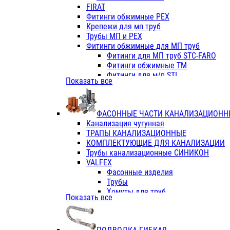
Фитинги ПП белые
FIRAT
Фитинги ПП белые
Фитинги обжимные PEX
Фитинги ППс металл.белые
Крепежи для мп труб
VALFEX
Трубы МП и PEX
Трубы PE-RT
Фитинги обжимные для МП труб
Трубы ПП водопровод белые
Фитинги для МП труб STC-FARO
Трубы ПП водопровод серые
Фитинги обжимные ТМ
Трубы армированные стекловолок
Фитинги для м/п STI
Показать все
Трубы армированные стекловолок
Фитинги для МП труб TITAN
Фитинги ПП серые
Фитинги для МП труб JIF
Краны
VALTEC
Фитинги с металл. серые
ФАСОННЫЕ ЧАСТИ КАНАЛИЗАЦИОНН
TK
Фитинги ПП (серые)
Канализация чугунная
VALFEX
Фитинги ПП белые
ТРАПЫ КАНАЛИЗАЦИОННЫЕ
Краны
КОМПЛЕКТУЮЩИЕ ДЛЯ КАНАЛИЗАЦИИ
Фитинги ПП (белые)
Трубы канализационные СИНИКОН
Фитинги ПП с металлом бел
VALFEX
ПК КОНТУР
Фасонные изделия
Краны полипропиленовые
Трубы
Трубы полипропиленивые
Хомуты для труб
Показать все
Труба PPR PN20
ПВХ (стройполимер)
Труба PPR-AL-PPR PN25(цент
Трубы
Труба PPR-GF-PPR PN25(арми
Фасонные изделия
Фитинги полипропиленовые