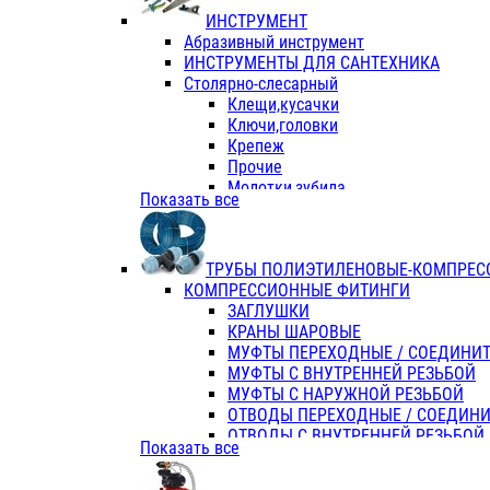
ИНСТРУМЕНТ
Абразивный инструмент
ИНСТРУМЕНТЫ ДЛЯ САНТЕХНИКА
Столярно-слесарный
Клещи,кусачки
Ключи,головки
Крепеж
Прочие
Молотки,зубила
Показать все
Пассатижи,тонкогубцы,утконосы
Напильники,надфили,рашпили
Ножовки по дереву
ТРУБЫ ПОЛИЭТИЛЕНОВЫЕ-КОМПРЕС
Отвертки
КОМПРЕССИОННЫЕ ФИТИНГИ
Хоз. инвентарь
ЗАГЛУШКИ
ЭЛ. ИНСТРУМЕНТ OASIS
КРАНЫ ШАРОВЫЕ
МУФТЫ ПЕРЕХОДНЫЕ / СОЕДИНИ
МУФТЫ С ВНУТРЕННЕЙ РЕЗЬБОЙ
МУФТЫ С НАРУЖНОЙ РЕЗЬБОЙ
ОТВОДЫ ПЕРЕХОДНЫЕ / СОЕДИН
ОТВОДЫ С ВНУТРЕННЕЙ РЕЗЬБОЙ
Показать все
ОТВОДЫ С НАРУЖНОЙ РЕЗЬБОЙ
СЕДЕЛКИ