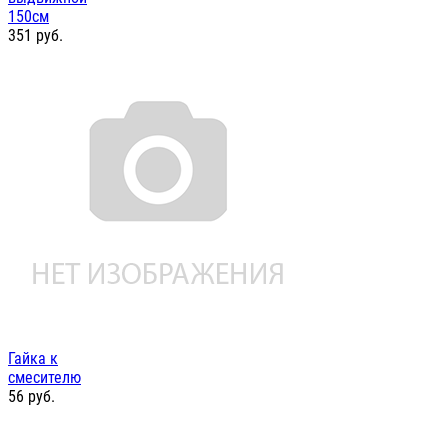
150см
351
руб.
Гайка к
смесителю
56
руб.