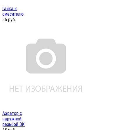
Гайка к
смесителю
56
руб.
Аэратор с
наружной
резьбой DK
48
руб.