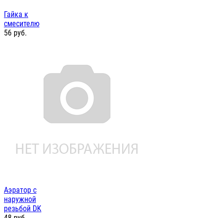
Гайка к
смесителю
56
руб.
Аэратор с
наружной
резьбой DK
48
руб.