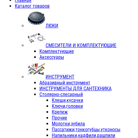
Главная
Каталог товаров
ЛЮКИ
СМЕСИТЕЛИ И КОМПЛЕКТУЮЩИЕ
Комплектующие
Аксессуары
ИНСТРУМЕНТ
Абразивный инструмент
ИНСТРУМЕНТЫ ДЛЯ САНТЕХНИКА
Столярно-слесарный
Клещи,кусачки
Ключи,головки
Крепеж
Прочие
Молотки,зубила
Пассатижи,тонкогубцы,утконосы
Напильники,надфили,рашпили