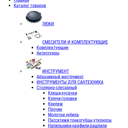
Главная
Каталог товаров
ЛЮКИ
СМЕСИТЕЛИ И КОМПЛЕКТУЮЩИЕ
Комплектующие
Аксессуары
ИНСТРУМЕНТ
Абразивный инструмент
ИНСТРУМЕНТЫ ДЛЯ САНТЕХНИКА
Столярно-слесарный
Клещи,кусачки
Ключи,головки
Крепеж
Прочие
Молотки,зубила
Пассатижи,тонкогубцы,утконосы
Напильники,надфили,рашпили