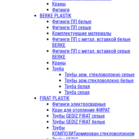
Краны
Фитинги
BERKE PLASTIK
Фитинги ПП белые
Фитинги ПП серые
Комплектующие материалы
Фитинги ПП с метал. вставкой белые
BERKE
Фитинги ПП с метал. вставкой серые
BERKE
Краны
Труба
Трубы арм. стекловолокно серые
Трубы арм.стекловолокно белые
Труба белая
Труба серая
FIRAT PLASTIK
Фитинги электросварные
Кран для отопления ФИРАТ
Трубы GEDIZ FIRAT серые
Трубы GEDIZ FIRAT белые
Трубы
КОМПОЗИТармирован.стекловолокном