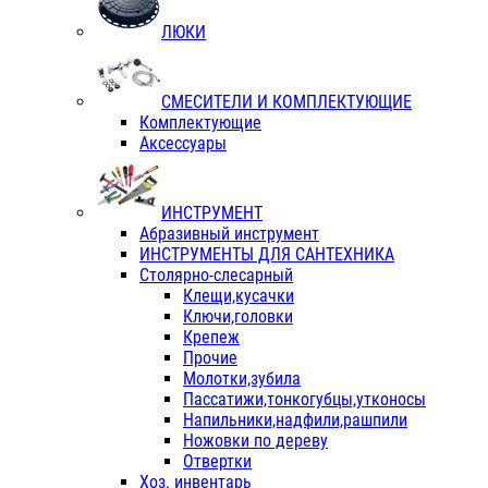
ЛЮКИ
СМЕСИТЕЛИ И КОМПЛЕКТУЮЩИЕ
Комплектующие
Аксессуары
ИНСТРУМЕНТ
Абразивный инструмент
ИНСТРУМЕНТЫ ДЛЯ САНТЕХНИКА
Столярно-слесарный
Клещи,кусачки
Ключи,головки
Крепеж
Прочие
Молотки,зубила
Пассатижи,тонкогубцы,утконосы
Напильники,надфили,рашпили
Ножовки по дереву
Отвертки
Хоз. инвентарь