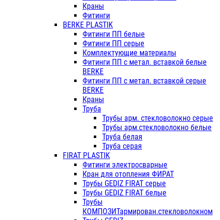
Краны
Фитинги
BERKE PLASTIK
Фитинги ПП белые
Фитинги ПП серые
Комплектующие материалы
Фитинги ПП с метал. вставкой белые
BERKE
Фитинги ПП с метал. вставкой серые
BERKE
Краны
Труба
Трубы арм. стекловолокно серые
Трубы арм.стекловолокно белые
Труба белая
Труба серая
FIRAT PLASTIK
Фитинги электросварные
Кран для отопления ФИРАТ
Трубы GEDIZ FIRAT серые
Трубы GEDIZ FIRAT белые
Трубы
КОМПОЗИТармирован.стекловолокном