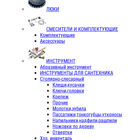
ЛЮКИ
СМЕСИТЕЛИ И КОМПЛЕКТУЮЩИЕ
Комплектующие
Аксессуары
ИНСТРУМЕНТ
Абразивный инструмент
ИНСТРУМЕНТЫ ДЛЯ САНТЕХНИКА
Столярно-слесарный
Клещи,кусачки
Ключи,головки
Крепеж
Прочие
Молотки,зубила
Пассатижи,тонкогубцы,утконосы
Напильники,надфили,рашпили
Ножовки по дереву
Отвертки
Хоз. инвентарь