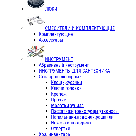
ЛЮКИ
СМЕСИТЕЛИ И КОМПЛЕКТУЮЩИЕ
Комплектующие
Аксессуары
ИНСТРУМЕНТ
Абразивный инструмент
ИНСТРУМЕНТЫ ДЛЯ САНТЕХНИКА
Столярно-слесарный
Клещи,кусачки
Ключи,головки
Крепеж
Прочие
Молотки,зубила
Пассатижи,тонкогубцы,утконосы
Напильники,надфили,рашпили
Ножовки по дереву
Отвертки
Хоз. инвентарь