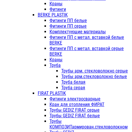
Краны
Фитинги
BERKE PLASTIK
Фитинги ПП белые
Фитинги ПП серые
Комплектующие материалы
Фитинги ПП с метал. вставкой белые
BERKE
Фитинги ПП с метал. вставкой серые
BERKE
Краны
Труба
Трубы арм. стекловолокно серые
Трубы арм.стекловолокно белые
Труба белая
Труба серая
FIRAT PLASTIK
Фитинги электросварные
Кран для отопления ФИРАТ
Трубы GEDIZ FIRAT серые
Трубы GEDIZ FIRAT белые
Трубы
КОМПОЗИТармирован.стекловолокном