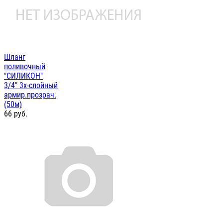
Шланг
поливочный
"СИЛИКОН"
3/4" 3х-слойный
армир.прозрач.
(50м)
66
руб.