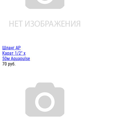
Шланг AP
Карат 1/2" х
50м Aquapulse
70
руб.