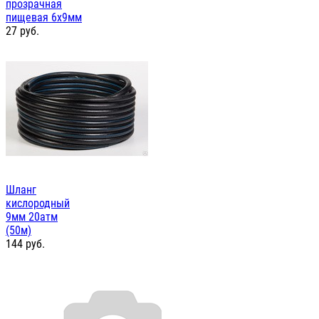
прозрачная
пищевая 6х9мм
27
руб.
Шланг
кислородный
9мм 20атм
(50м)
144
руб.