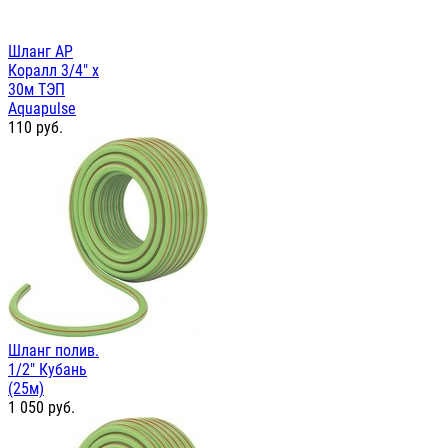
Шланг AP
Коралл 3/4" х
30м ТЭП
Aquapulse
110
руб.
Шланг полив.
1/2" Кубань
(25м)
1 050
руб.