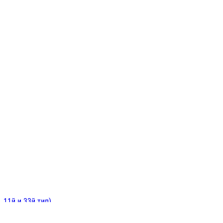
ИНИТЕЛЬНЫЕ
ОЙ
Е
 11й и 33й тип)