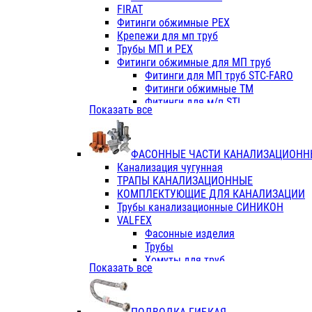
Фитинги ПП белые
FIRAT
Фитинги ПП белые
Фитинги обжимные PEX
Фитинги ППс металл.белые
Крепежи для мп труб
VALFEX
Трубы МП и PEX
Трубы PE-RT
Фитинги обжимные для МП труб
Трубы ПП водопровод белые
Фитинги для МП труб STC-FARO
Трубы ПП водопровод серые
Фитинги обжимные ТМ
Трубы армированные стекловолок
Фитинги для м/п STI
Показать все
Трубы армированные стекловолок
Фитинги для МП труб TITAN
Фитинги ПП серые
Фитинги для МП труб JIF
Краны
VALTEC
Фитинги с металл. серые
ФАСОННЫЕ ЧАСТИ КАНАЛИЗАЦИОНН
TK
Фитинги ПП (серые)
Канализация чугунная
VALFEX
Фитинги ПП белые
ТРАПЫ КАНАЛИЗАЦИОННЫЕ
Краны
КОМПЛЕКТУЮЩИЕ ДЛЯ КАНАЛИЗАЦИИ
Фитинги ПП (белые)
Трубы канализационные СИНИКОН
Фитинги ПП с металлом бел
VALFEX
ПК КОНТУР
Фасонные изделия
Краны полипропиленовые
Трубы
Трубы полипропиленивые
Хомуты для труб
Показать все
Труба PPR PN20
ПВХ (стройполимер)
Труба PPR-AL-PPR PN25(цент
Трубы
Труба PPR-GF-PPR PN25(арми
Фасонные изделия
Фитинги полипропиленовые