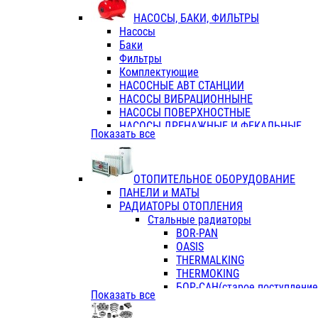
ФЛАНЦЫ / ВТУЛКИ
НАСОСЫ, БАКИ, ФИЛЬТРЫ
ТРОЙНИКИ ПЕРЕХОДНЫЕ / СОЕД
Насосы
ТРОЙНИКИ С ВНУТРЕННЕЙ РЕЗЬБ
Баки
ТРОЙНИКИ С НАРУЖНОЙ РЕЗЬБОЙ
Фильтры
КОЛЬЦА РЕЗИНОВЫЕ
Комплектующие
ТРУБЫ НАПОРНЫЕ
НАСОСНЫЕ АВТ СТАНЦИИ
ТРУБЫ ГОФРИРОВАННЫЕ ДВУХСЛ.
НАСОСЫ ВИБРАЦИОННЫНЕ
ТРУБЫ ПОЛИЭТИЛЕНОВЫЕ
НАСОСЫ ПОВЕРХНОСТНЫЕ
НАСОСЫ ДРЕНАЖНЫЕ И ФЕКАЛЬНЫЕ
Показать все
НАСОСЫ ПОВЫСИТ и ЦИРКУЛЯЦИОННЫ
НАСОСЫ СКВАЖИННЫЕ
ОТОПИТЕЛЬНОЕ ОБОРУДОВАНИЕ
ПАНЕЛИ и МАТЫ
РАДИАТОРЫ ОТОПЛЕНИЯ
Стальные радиаторы
BOR-PAN
OASIS
THERMALKING
THERMOKING
БОР-САН(старое поступление,
Показать все
БОРСАН
AZARIO