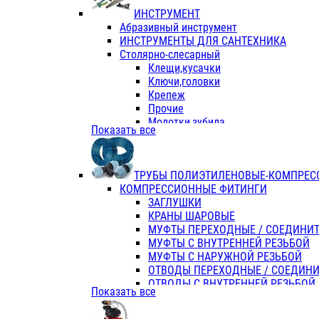
ИНСТРУМЕНТ
Абразивный инструмент
ИНСТРУМЕНТЫ ДЛЯ САНТЕХНИКА
Столярно-слесарный
Клещи,кусачки
Ключи,головки
Крепеж
Прочие
Молотки,зубила
Показать все
Пассатижи,тонкогубцы,утконосы
Напильники,надфили,рашпили
Ножовки по дереву
ТРУБЫ ПОЛИЭТИЛЕНОВЫЕ-КОМПРЕС
Отвертки
КОМПРЕССИОННЫЕ ФИТИНГИ
Хоз. инвентарь
ЗАГЛУШКИ
ЭЛ. ИНСТРУМЕНТ OASIS
КРАНЫ ШАРОВЫЕ
МУФТЫ ПЕРЕХОДНЫЕ / СОЕДИНИ
МУФТЫ С ВНУТРЕННЕЙ РЕЗЬБОЙ
МУФТЫ С НАРУЖНОЙ РЕЗЬБОЙ
ОТВОДЫ ПЕРЕХОДНЫЕ / СОЕДИН
ОТВОДЫ С ВНУТРЕННЕЙ РЕЗЬБОЙ
Показать все
ОТВОДЫ С НАРУЖНОЙ РЕЗЬБОЙ
СЕДЕЛКИ