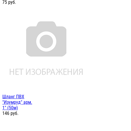
75
руб.
Шланг ПВХ
"Изумруд" арм.
1" (50м)
146
руб.