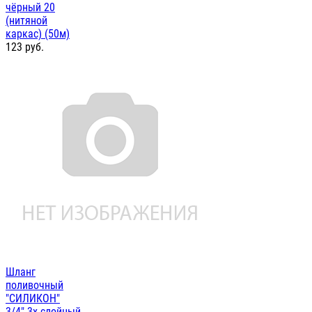
чёрный 20
(нитяной
каркас) (50м)
123
руб.
Шланг
поливочный
"СИЛИКОН"
3/4" 3х-слойный