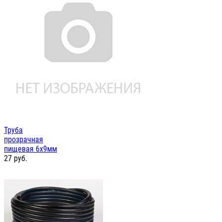
Труба
прозрачная
пищевая 6х9мм
27
руб.