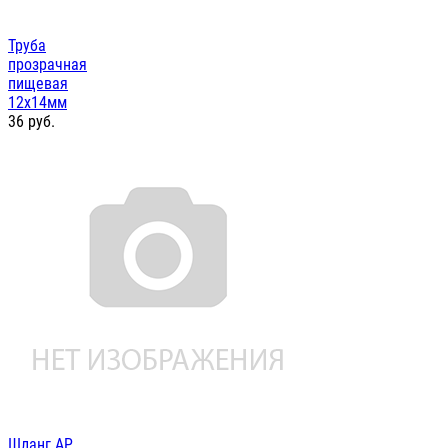
Труба
прозрачная
пищевая
12х14мм
36
руб.
Шланг AP