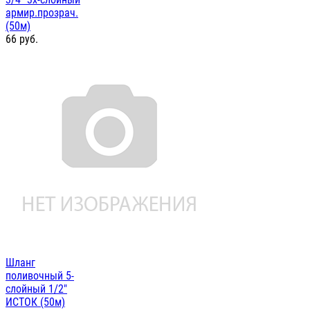
армир.прозрач.
(50м)
66
руб.
Шланг
поливочный 5-
слойный 1/2"
ИСТОК (50м)