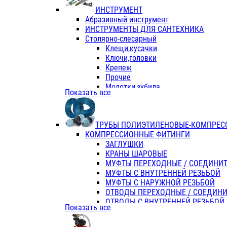
ИНСТРУМЕНТ
Абразивный инструмент
ИНСТРУМЕНТЫ ДЛЯ САНТЕХНИКА
Столярно-слесарный
Клещи,кусачки
Ключи,головки
Крепеж
Прочие
Молотки,зубила
Показать все
Пассатижи,тонкогубцы,утконосы
Напильники,надфили,рашпили
Ножовки по дереву
ТРУБЫ ПОЛИЭТИЛЕНОВЫЕ-КОМПРЕС
Отвертки
КОМПРЕССИОННЫЕ ФИТИНГИ
Хоз. инвентарь
ЗАГЛУШКИ
ЭЛ. ИНСТРУМЕНТ OASIS
КРАНЫ ШАРОВЫЕ
МУФТЫ ПЕРЕХОДНЫЕ / СОЕДИНИ
МУФТЫ С ВНУТРЕННЕЙ РЕЗЬБОЙ
МУФТЫ С НАРУЖНОЙ РЕЗЬБОЙ
ОТВОДЫ ПЕРЕХОДНЫЕ / СОЕДИН
ОТВОДЫ С ВНУТРЕННЕЙ РЕЗЬБОЙ
Показать все
ОТВОДЫ С НАРУЖНОЙ РЕЗЬБОЙ
СЕДЕЛКИ