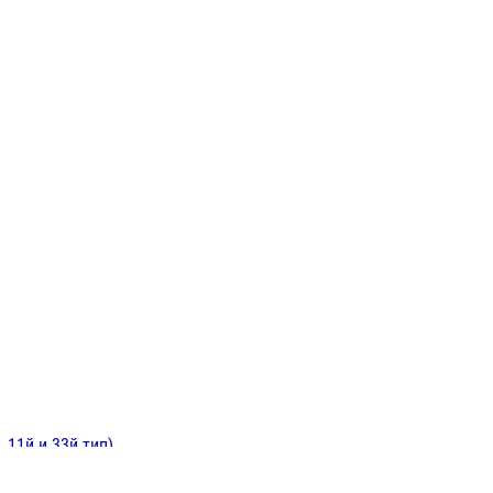
ИНИТЕЛЬНЫЕ
ОЙ
Е
 11й и 33й тип)