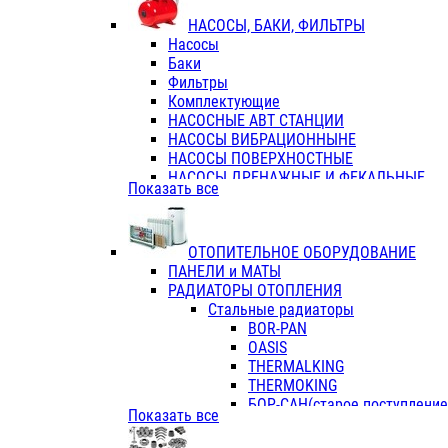
ФЛАНЦЫ / ВТУЛКИ
НАСОСЫ, БАКИ, ФИЛЬТРЫ
ТРОЙНИКИ ПЕРЕХОДНЫЕ / СОЕД
Насосы
ТРОЙНИКИ С ВНУТРЕННЕЙ РЕЗЬБ
Баки
ТРОЙНИКИ С НАРУЖНОЙ РЕЗЬБОЙ
Фильтры
КОЛЬЦА РЕЗИНОВЫЕ
Комплектующие
ТРУБЫ НАПОРНЫЕ
НАСОСНЫЕ АВТ СТАНЦИИ
ТРУБЫ ГОФРИРОВАННЫЕ ДВУХСЛ.
НАСОСЫ ВИБРАЦИОННЫНЕ
ТРУБЫ ПОЛИЭТИЛЕНОВЫЕ
НАСОСЫ ПОВЕРХНОСТНЫЕ
НАСОСЫ ДРЕНАЖНЫЕ И ФЕКАЛЬНЫЕ
Показать все
НАСОСЫ ПОВЫСИТ и ЦИРКУЛЯЦИОННЫ
НАСОСЫ СКВАЖИННЫЕ
ОТОПИТЕЛЬНОЕ ОБОРУДОВАНИЕ
ПАНЕЛИ и МАТЫ
РАДИАТОРЫ ОТОПЛЕНИЯ
Стальные радиаторы
BOR-PAN
OASIS
THERMALKING
THERMOKING
БОР-САН(старое поступление,
Показать все
БОРСАН
AZARIO