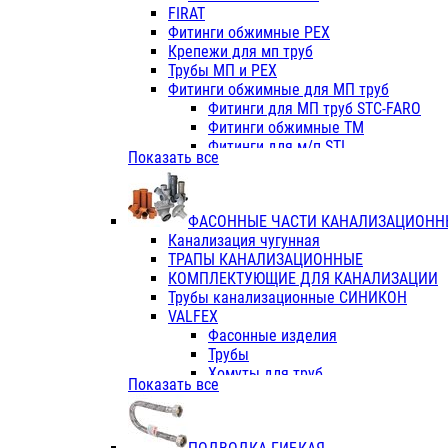
Фитинги ПП белые
FIRAT
Фитинги ПП белые
Фитинги обжимные PEX
Фитинги ППс металл.белые
Крепежи для мп труб
VALFEX
Трубы МП и PEX
Трубы PE-RT
Фитинги обжимные для МП труб
Трубы ПП водопровод белые
Фитинги для МП труб STC-FARO
Трубы ПП водопровод серые
Фитинги обжимные ТМ
Трубы армированные стекловолок
Фитинги для м/п STI
Показать все
Трубы армированные стекловолок
Фитинги для МП труб TITAN
Фитинги ПП серые
Фитинги для МП труб JIF
Краны
VALTEC
Фитинги с металл. серые
ФАСОННЫЕ ЧАСТИ КАНАЛИЗАЦИОНН
TK
Фитинги ПП (серые)
Канализация чугунная
VALFEX
Фитинги ПП белые
ТРАПЫ КАНАЛИЗАЦИОННЫЕ
Краны
КОМПЛЕКТУЮЩИЕ ДЛЯ КАНАЛИЗАЦИИ
Фитинги ПП (белые)
Трубы канализационные СИНИКОН
Фитинги ПП с металлом бел
VALFEX
ПК КОНТУР
Фасонные изделия
Краны полипропиленовые
Трубы
Трубы полипропиленивые
Хомуты для труб
Показать все
Труба PPR PN20
ПВХ (стройполимер)
Труба PPR-AL-PPR PN25(цент
Трубы
Труба PPR-GF-PPR PN25(арми
Фасонные изделия
Фитинги полипропиленовые