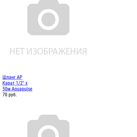
Шланг AP
Карат 1/2" х
50м Aquapulse
70
руб.