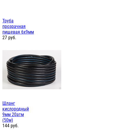
Труба
прозрачная
пищевая 6х9мм
27
руб.
Шланг
кислородный
9мм 20атм
(50м)
144
руб.