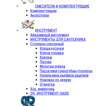
СМЕСИТЕЛИ И КОМПЛЕКТУЮЩИЕ
Комплектующие
Аксессуары
ИНСТРУМЕНТ
Абразивный инструмент
ИНСТРУМЕНТЫ ДЛЯ САНТЕХНИКА
Столярно-слесарный
Клещи,кусачки
Ключи,головки
Крепеж
Прочие
Молотки,зубила
Пассатижи,тонкогубцы,утконосы
Напильники,надфили,рашпили
Ножовки по дереву
Отвертки
Хоз. инвентарь
ЭЛ. ИНСТРУМЕНТ OASIS