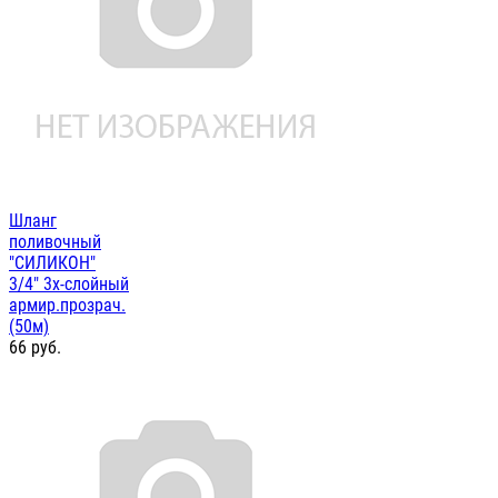
Шланг
поливочный
"СИЛИКОН"
3/4" 3х-слойный
армир.прозрач.
(50м)
66
руб.