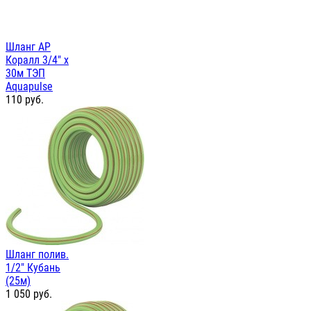
Шланг AP
Коралл 3/4" х
30м ТЭП
Aquapulse
110
руб.
Шланг полив.
1/2" Кубань
(25м)
1 050
руб.