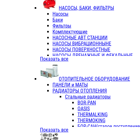
ФЛАНЦЫ / ВТУЛКИ
НАСОСЫ, БАКИ, ФИЛЬТРЫ
ТРОЙНИКИ ПЕРЕХОДНЫЕ / СОЕД
Насосы
ТРОЙНИКИ С ВНУТРЕННЕЙ РЕЗЬБ
Баки
ТРОЙНИКИ С НАРУЖНОЙ РЕЗЬБОЙ
Фильтры
КОЛЬЦА РЕЗИНОВЫЕ
Комплектующие
ТРУБЫ НАПОРНЫЕ
НАСОСНЫЕ АВТ СТАНЦИИ
ТРУБЫ ГОФРИРОВАННЫЕ ДВУХСЛ.
НАСОСЫ ВИБРАЦИОННЫНЕ
ТРУБЫ ПОЛИЭТИЛЕНОВЫЕ
НАСОСЫ ПОВЕРХНОСТНЫЕ
НАСОСЫ ДРЕНАЖНЫЕ И ФЕКАЛЬНЫЕ
Показать все
НАСОСЫ ПОВЫСИТ и ЦИРКУЛЯЦИОННЫ
НАСОСЫ СКВАЖИННЫЕ
ОТОПИТЕЛЬНОЕ ОБОРУДОВАНИЕ
ПАНЕЛИ и МАТЫ
РАДИАТОРЫ ОТОПЛЕНИЯ
Стальные радиаторы
BOR-PAN
OASIS
THERMALKING
THERMOKING
БОР-САН(старое поступление,
Показать все
БОРСАН
AZARIO