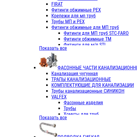
Фитинги ПП белые
FIRAT
Фитинги ПП белые
Фитинги обжимные PEX
Фитинги ППс металл.белые
Крепежи для мп труб
VALFEX
Трубы МП и PEX
Трубы PE-RT
Фитинги обжимные для МП труб
Трубы ПП водопровод белые
Фитинги для МП труб STC-FARO
Трубы ПП водопровод серые
Фитинги обжимные ТМ
Трубы армированные стекловолок
Фитинги для м/п STI
Показать все
Трубы армированные стекловолок
Фитинги для МП труб TITAN
Фитинги ПП серые
Фитинги для МП труб JIF
Краны
VALTEC
Фитинги с металл. серые
ФАСОННЫЕ ЧАСТИ КАНАЛИЗАЦИОНН
TK
Фитинги ПП (серые)
Канализация чугунная
VALFEX
Фитинги ПП белые
ТРАПЫ КАНАЛИЗАЦИОННЫЕ
Краны
КОМПЛЕКТУЮЩИЕ ДЛЯ КАНАЛИЗАЦИИ
Фитинги ПП (белые)
Трубы канализационные СИНИКОН
Фитинги ПП с металлом бел
VALFEX
ПК КОНТУР
Фасонные изделия
Краны полипропиленовые
Трубы
Трубы полипропиленивые
Хомуты для труб
Показать все
Труба PPR PN20
ПВХ (стройполимер)
Труба PPR-AL-PPR PN25(цент
Трубы
Труба PPR-GF-PPR PN25(арми
Фасонные изделия
Фитинги полипропиленовые