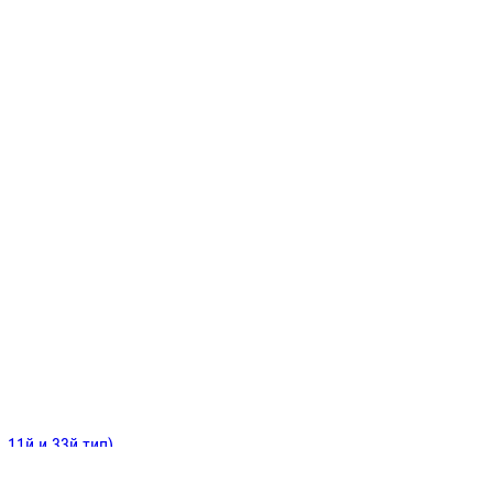
ИНИТЕЛЬНЫЕ
ОЙ
Е
 11й и 33й тип)