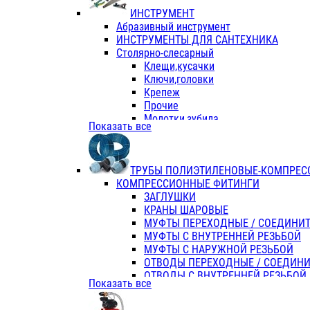
ИНСТРУМЕНТ
Абразивный инструмент
ИНСТРУМЕНТЫ ДЛЯ САНТЕХНИКА
Столярно-слесарный
Клещи,кусачки
Ключи,головки
Крепеж
Прочие
Молотки,зубила
Показать все
Пассатижи,тонкогубцы,утконосы
Напильники,надфили,рашпили
Ножовки по дереву
ТРУБЫ ПОЛИЭТИЛЕНОВЫЕ-КОМПРЕС
Отвертки
КОМПРЕССИОННЫЕ ФИТИНГИ
Хоз. инвентарь
ЗАГЛУШКИ
ЭЛ. ИНСТРУМЕНТ OASIS
КРАНЫ ШАРОВЫЕ
МУФТЫ ПЕРЕХОДНЫЕ / СОЕДИНИ
МУФТЫ С ВНУТРЕННЕЙ РЕЗЬБОЙ
МУФТЫ С НАРУЖНОЙ РЕЗЬБОЙ
ОТВОДЫ ПЕРЕХОДНЫЕ / СОЕДИН
ОТВОДЫ С ВНУТРЕННЕЙ РЕЗЬБОЙ
Показать все
ОТВОДЫ С НАРУЖНОЙ РЕЗЬБОЙ
СЕДЕЛКИ