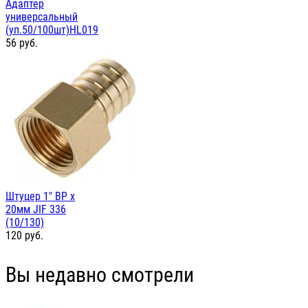
Адаптер
универсальный
(уп.50/100шт)HL019
56
руб.
Штуцер 1" ВР х
20мм JIF 336
(10/130)
120
руб.
Вы недавно смотрели