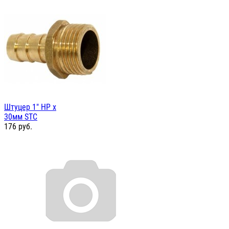
Штуцер 1" НР х
30мм STC
176
руб.