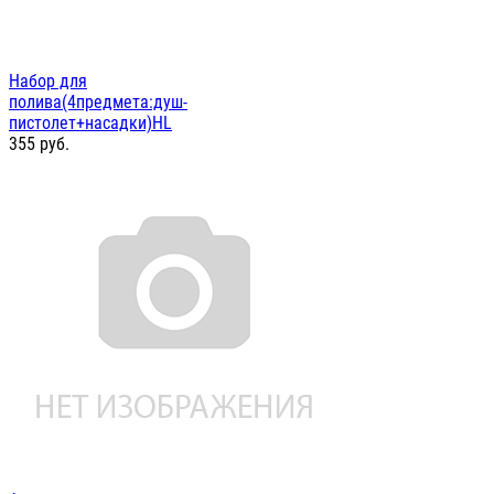
Набор для
полива(4предмета:душ-
пистолет+насадки)HL
355
руб.