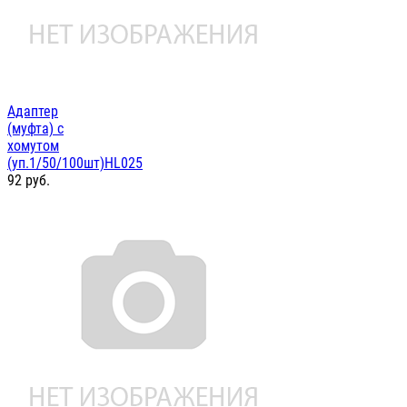
Адаптер
(муфта) с
хомутом
(уп.1/50/100шт)HL025
92
руб.