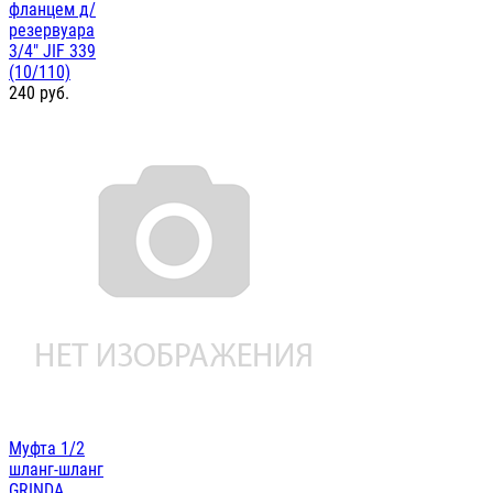
фланцем д/
резервуара
3/4" JIF 339
(10/110)
240
руб.
Муфта 1/2
шланг-шланг
GRINDA