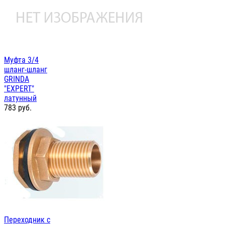
Муфта 3/4
шланг-шланг
GRINDA
"EXPERT"
латунный
783
руб.
Переходник с