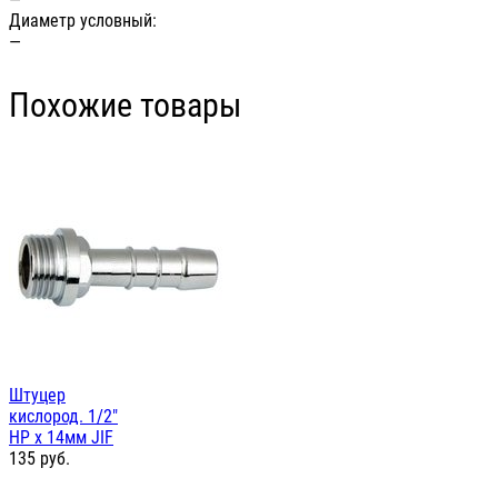
Диаметр условный:
—
Похожие товары
Штуцер
кислород. 1/2"
НР х 14мм JIF
135
руб.