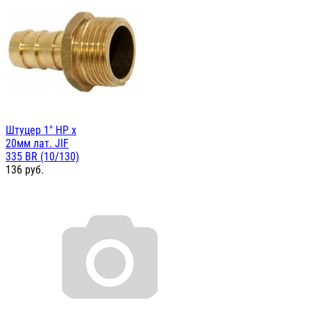
Штуцер 1" НР х
20мм лат. JIF
335 BR (10/130)
136
руб.