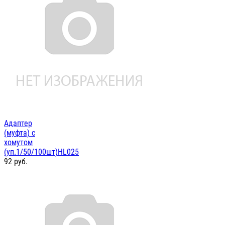
Адаптер
(муфта) с
хомутом
(уп.1/50/100шт)HL025
92
руб.