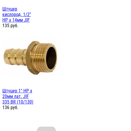
Штуцер
кислород. 1/2"
НР х 14мм JIF
135
руб.
Штуцер 1" НР х
20мм лат. JIF
335 BR (10/130)
136
руб.