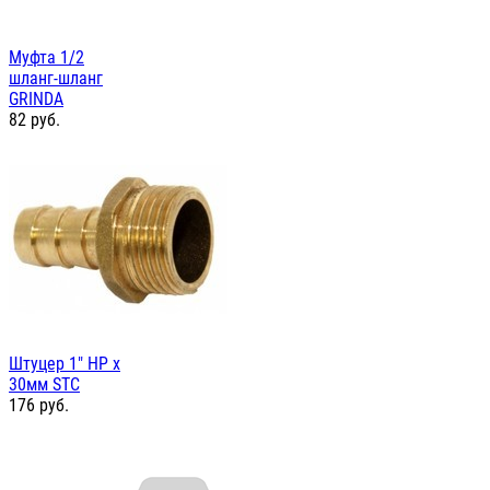
Муфта 1/2
шланг-шланг
GRINDA
82
руб.
Штуцер 1" НР х
30мм STC
176
руб.