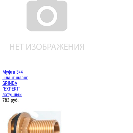
Муфта 3/4
шланг-шланг
GRINDA
"EXPERT"
латунный
783
руб.