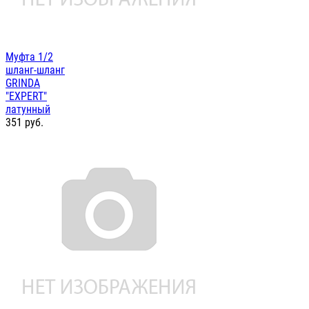
Муфта 1/2
шланг-шланг
GRINDA
"EXPERT"
латунный
351
руб.