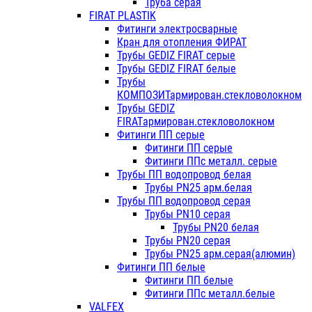
Труба серая
FIRAT PLASTIK
Фитинги электросварные
Кран для отопления ФИРАТ
Трубы GEDIZ FIRAT серые
Трубы GEDIZ FIRAT белые
Трубы
КОМПОЗИТармирован.стекловолокном
Трубы GEDIZ
FIRATармирован.стекловолокном
Фитинги ПП серые
Фитинги ПП серые
Фитинги ППс металл. серые
Трубы ПП водопровод белая
Трубы PN25 арм.белая
Трубы ПП водопровод серая
Трубы PN10 серая
Трубы PN20 белая
Трубы PN20 серая
Трубы PN25 арм.серая(алюмин)
Фитинги ПП белые
Фитинги ПП белые
Фитинги ППс металл.белые
VALFEX