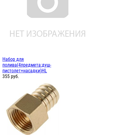
Набор для
полива(4предмета:душ-
пистолет+насадки)HL
355
руб.