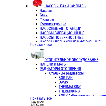
ФЛАНЦЫ / ВТУЛКИ
НАСОСЫ, БАКИ, ФИЛЬТРЫ
ТРОЙНИКИ ПЕРЕХОДНЫЕ / СОЕД
Насосы
ТРОЙНИКИ С ВНУТРЕННЕЙ РЕЗЬБ
Баки
ТРОЙНИКИ С НАРУЖНОЙ РЕЗЬБОЙ
Фильтры
КОЛЬЦА РЕЗИНОВЫЕ
Комплектующие
ТРУБЫ НАПОРНЫЕ
НАСОСНЫЕ АВТ СТАНЦИИ
ТРУБЫ ГОФРИРОВАННЫЕ ДВУХСЛ.
НАСОСЫ ВИБРАЦИОННЫНЕ
ТРУБЫ ПОЛИЭТИЛЕНОВЫЕ
НАСОСЫ ПОВЕРХНОСТНЫЕ
НАСОСЫ ДРЕНАЖНЫЕ И ФЕКАЛЬНЫЕ
Показать все
НАСОСЫ ПОВЫСИТ и ЦИРКУЛЯЦИОННЫ
НАСОСЫ СКВАЖИННЫЕ
ОТОПИТЕЛЬНОЕ ОБОРУДОВАНИЕ
ПАНЕЛИ и МАТЫ
РАДИАТОРЫ ОТОПЛЕНИЯ
Стальные радиаторы
BOR-PAN
OASIS
THERMALKING
THERMOKING
БОР-САН(старое поступление,
Показать все
БОРСАН
AZARIO