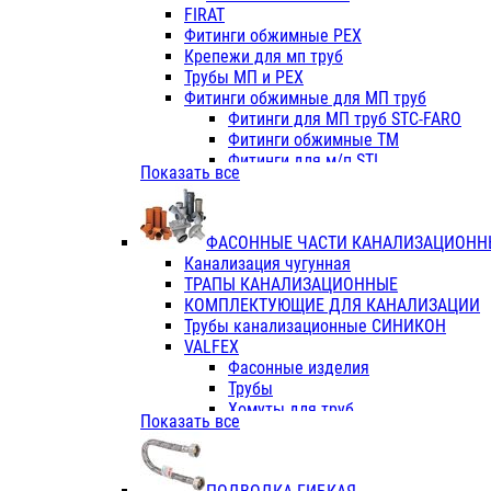
Фитинги ПП белые
FIRAT
Фитинги ПП белые
Фитинги обжимные PEX
Фитинги ППс металл.белые
Крепежи для мп труб
VALFEX
Трубы МП и PEX
Трубы PE-RT
Фитинги обжимные для МП труб
Трубы ПП водопровод белые
Фитинги для МП труб STC-FARO
Трубы ПП водопровод серые
Фитинги обжимные ТМ
Трубы армированные стекловолок
Фитинги для м/п STI
Показать все
Трубы армированные стекловолок
Фитинги для МП труб TITAN
Фитинги ПП серые
Фитинги для МП труб JIF
Краны
VALTEC
Фитинги с металл. серые
ФАСОННЫЕ ЧАСТИ КАНАЛИЗАЦИОНН
TK
Фитинги ПП (серые)
Канализация чугунная
VALFEX
Фитинги ПП белые
ТРАПЫ КАНАЛИЗАЦИОННЫЕ
Краны
КОМПЛЕКТУЮЩИЕ ДЛЯ КАНАЛИЗАЦИИ
Фитинги ПП (белые)
Трубы канализационные СИНИКОН
Фитинги ПП с металлом бел
VALFEX
ПК КОНТУР
Фасонные изделия
Краны полипропиленовые
Трубы
Трубы полипропиленивые
Хомуты для труб
Показать все
Труба PPR PN20
ПВХ (стройполимер)
Труба PPR-AL-PPR PN25(цент
Трубы
Труба PPR-GF-PPR PN25(арми
Фасонные изделия
Фитинги полипропиленовые