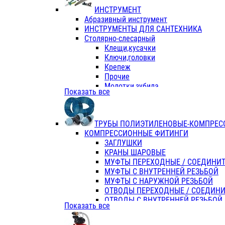
ИНСТРУМЕНТ
Абразивный инструмент
ИНСТРУМЕНТЫ ДЛЯ САНТЕХНИКА
Столярно-слесарный
Клещи,кусачки
Ключи,головки
Крепеж
Прочие
Молотки,зубила
Показать все
Пассатижи,тонкогубцы,утконосы
Напильники,надфили,рашпили
Ножовки по дереву
ТРУБЫ ПОЛИЭТИЛЕНОВЫЕ-КОМПРЕС
Отвертки
КОМПРЕССИОННЫЕ ФИТИНГИ
Хоз. инвентарь
ЗАГЛУШКИ
ЭЛ. ИНСТРУМЕНТ OASIS
КРАНЫ ШАРОВЫЕ
МУФТЫ ПЕРЕХОДНЫЕ / СОЕДИНИ
МУФТЫ С ВНУТРЕННЕЙ РЕЗЬБОЙ
МУФТЫ С НАРУЖНОЙ РЕЗЬБОЙ
ОТВОДЫ ПЕРЕХОДНЫЕ / СОЕДИН
ОТВОДЫ С ВНУТРЕННЕЙ РЕЗЬБОЙ
Показать все
ОТВОДЫ С НАРУЖНОЙ РЕЗЬБОЙ
СЕДЕЛКИ