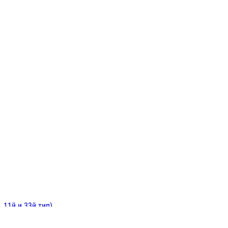
ИНИТЕЛЬНЫЕ
ОЙ
Е
 11й и 33й тип)