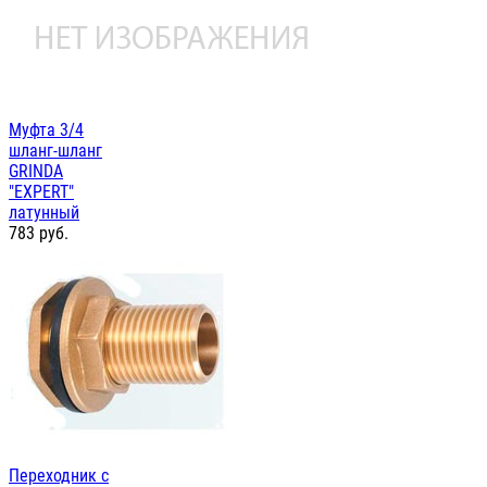
Муфта 3/4
шланг-шланг
GRINDA
"EXPERT"
латунный
783
руб.
Переходник с