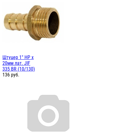
Штуцер 1" НР х
20мм лат. JIF
335 BR (10/130)
136
руб.