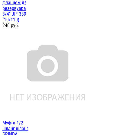
фланцем д/
резервуара
3/4" JIF 339
(10/110)
240
руб.
Муфта 1/2
шланг-шланг
GRINDA