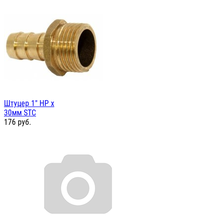
Штуцер 1" НР х
30мм STC
176
руб.