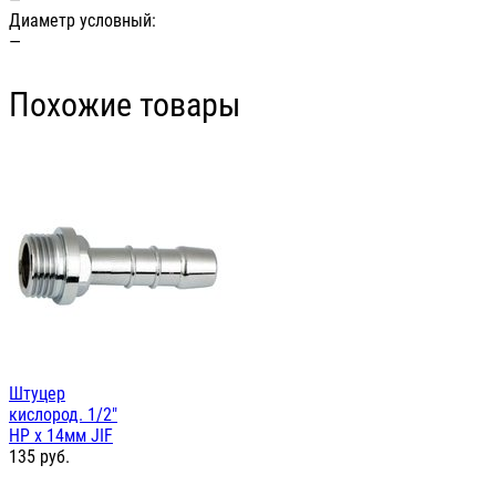
Диаметр условный:
—
Похожие товары
Штуцер
кислород. 1/2"
НР х 14мм JIF
135
руб.