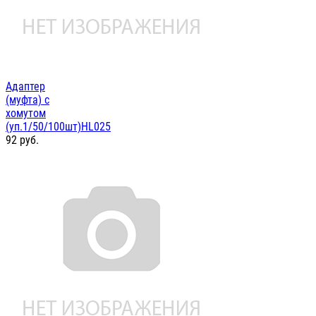
Адаптер
(муфта) с
хомутом
(уп.1/50/100шт)HL025
92
руб.