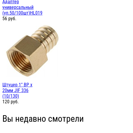
Адаптер
универсальный
(уп.50/100шт)HL019
56
руб.
Штуцер 1" ВР х
20мм JIF 336
(10/130)
120
руб.
Вы недавно смотрели