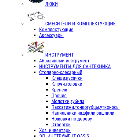
ЛЮКИ
СМЕСИТЕЛИ И КОМПЛЕКТУЮЩИЕ
Комплектующие
Аксессуары
ИНСТРУМЕНТ
Абразивный инструмент
ИНСТРУМЕНТЫ ДЛЯ САНТЕХНИКА
Столярно-слесарный
Клещи,кусачки
Ключи,головки
Крепеж
Прочие
Молотки,зубила
Пассатижи,тонкогубцы,утконосы
Напильники,надфили,рашпили
Ножовки по дереву
Отвертки
Хоз. инвентарь
ЭЛ. ИНСТРУМЕНТ OASIS