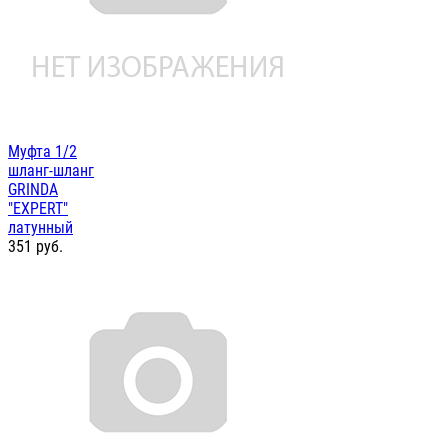
Муфта 1/2
шланг-шланг
GRINDA
"EXPERT"
латунный
351
руб.