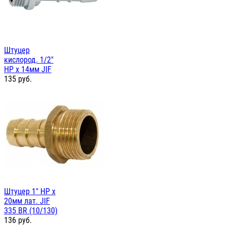
Штуцер
кислород. 1/2"
НР х 14мм JIF
135
руб.
Штуцер 1" НР х
20мм лат. JIF
335 BR (10/130)
136
руб.