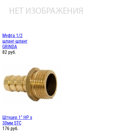
Муфта 1/2
шланг-шланг
GRINDA
82
руб.
Штуцер 1" НР х
30мм STC
176
руб.