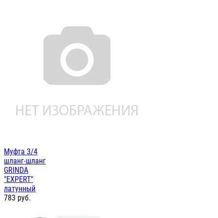
Муфта 3/4
шланг-шланг
GRINDA
"EXPERT"
латунный
783
руб.