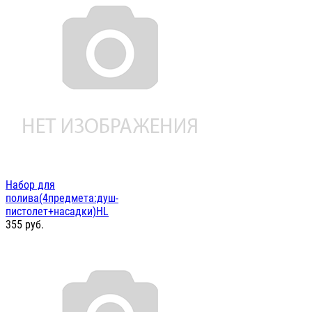
Набор для
полива(4предмета:душ-
пистолет+насадки)HL
355
руб.