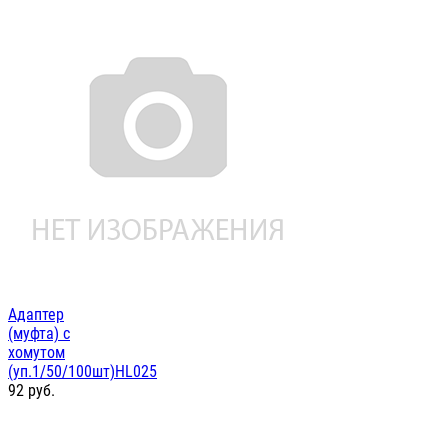
Адаптер
(муфта) с
хомутом
(уп.1/50/100шт)HL025
92
руб.