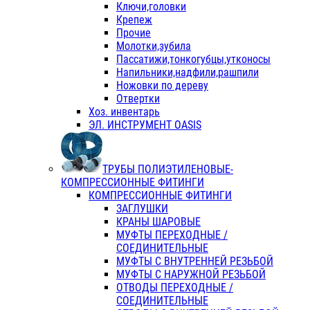
Ключи,головки
Крепеж
Прочие
Молотки,зубила
Пассатижи,тонкогубцы,утконосы
Напильники,надфили,рашпили
Ножовки по дереву
Отвертки
Хоз. инвентарь
ЭЛ. ИНСТРУМЕНТ OASIS
ТРУБЫ ПОЛИЭТИЛЕНОВЫЕ-
КОМПРЕССИОННЫЕ ФИТИНГИ
КОМПРЕССИОННЫЕ ФИТИНГИ
ЗАГЛУШКИ
КРАНЫ ШАРОВЫЕ
МУФТЫ ПЕРЕХОДНЫЕ /
СОЕДИНИТЕЛЬНЫЕ
МУФТЫ С ВНУТРЕННЕЙ РЕЗЬБОЙ
МУФТЫ С НАРУЖНОЙ РЕЗЬБОЙ
ОТВОДЫ ПЕРЕХОДНЫЕ /
СОЕДИНИТЕЛЬНЫЕ