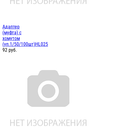
Адаптер
(муфта) с
хомутом
(уп.1/50/100шт)HL025
92
руб.