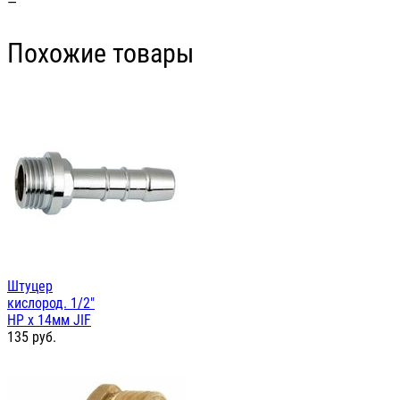
—
Похожие товары
Штуцер
кислород. 1/2"
НР х 14мм JIF
135
руб.