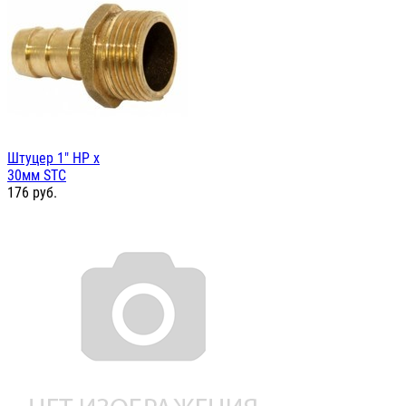
Штуцер 1" НР х
30мм STC
176
руб.