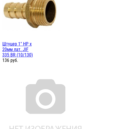
Штуцер 1" НР х
20мм лат. JIF
335 BR (10/130)
136
руб.