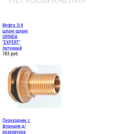
Муфта 3/4
шланг-шланг
GRINDA
"EXPERT"
латунный
783
руб.
Переходник с
фланцем д/
резервуара