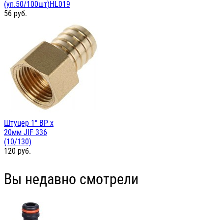
(уп.50/100шт)HL019
56
руб.
Штуцер 1" ВР х
20мм JIF 336
(10/130)
120
руб.
Вы недавно смотрели