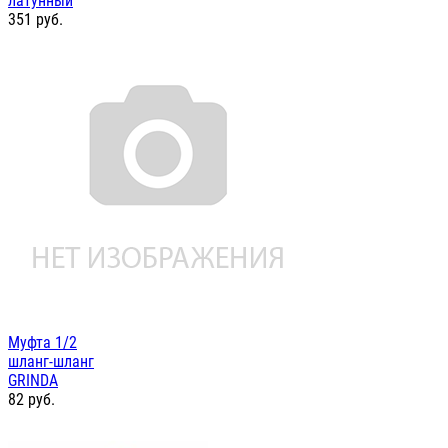
латунный
351
руб.
Муфта 1/2
шланг-шланг
GRINDA
82
руб.