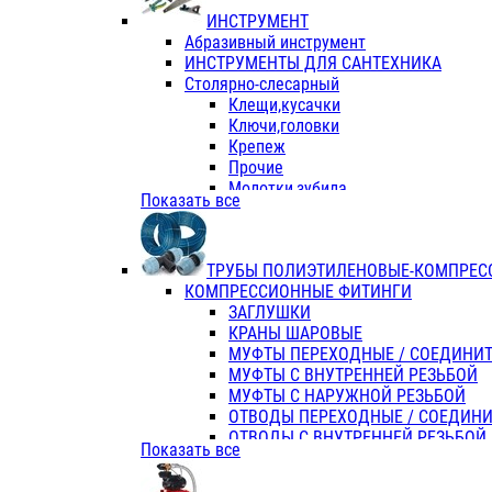
ИНСТРУМЕНТ
Абразивный инструмент
ИНСТРУМЕНТЫ ДЛЯ САНТЕХНИКА
Столярно-слесарный
Клещи,кусачки
Ключи,головки
Крепеж
Прочие
Молотки,зубила
Показать все
Пассатижи,тонкогубцы,утконосы
Напильники,надфили,рашпили
Ножовки по дереву
ТРУБЫ ПОЛИЭТИЛЕНОВЫЕ-КОМПРЕС
Отвертки
КОМПРЕССИОННЫЕ ФИТИНГИ
Хоз. инвентарь
ЗАГЛУШКИ
ЭЛ. ИНСТРУМЕНТ OASIS
КРАНЫ ШАРОВЫЕ
МУФТЫ ПЕРЕХОДНЫЕ / СОЕДИНИ
МУФТЫ С ВНУТРЕННЕЙ РЕЗЬБОЙ
МУФТЫ С НАРУЖНОЙ РЕЗЬБОЙ
ОТВОДЫ ПЕРЕХОДНЫЕ / СОЕДИН
ОТВОДЫ С ВНУТРЕННЕЙ РЕЗЬБОЙ
Показать все
ОТВОДЫ С НАРУЖНОЙ РЕЗЬБОЙ
СЕДЕЛКИ