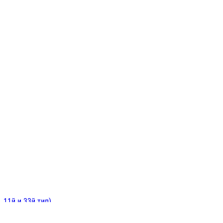
ИНИТЕЛЬНЫЕ
ОЙ
Е
 11й и 33й тип)