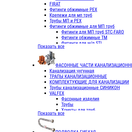
Фитинги ПП белые
FIRAT
Фитинги ПП белые
Фитинги обжимные PEX
Фитинги ППс металл.белые
Крепежи для мп труб
VALFEX
Трубы МП и PEX
Трубы PE-RT
Фитинги обжимные для МП труб
Трубы ПП водопровод белые
Фитинги для МП труб STC-FARO
Трубы ПП водопровод серые
Фитинги обжимные ТМ
Трубы армированные стекловолок
Фитинги для м/п STI
Показать все
Трубы армированные стекловолок
Фитинги для МП труб TITAN
Фитинги ПП серые
Фитинги для МП труб JIF
Краны
VALTEC
Фитинги с металл. серые
ФАСОННЫЕ ЧАСТИ КАНАЛИЗАЦИОНН
TK
Фитинги ПП (серые)
Канализация чугунная
VALFEX
Фитинги ПП белые
ТРАПЫ КАНАЛИЗАЦИОННЫЕ
Краны
КОМПЛЕКТУЮЩИЕ ДЛЯ КАНАЛИЗАЦИИ
Фитинги ПП (белые)
Трубы канализационные СИНИКОН
Фитинги ПП с металлом бел
VALFEX
ПК КОНТУР
Фасонные изделия
Краны полипропиленовые
Трубы
Трубы полипропиленивые
Хомуты для труб
Показать все
Труба PPR PN20
ПВХ (стройполимер)
Труба PPR-AL-PPR PN25(цент
Трубы
Труба PPR-GF-PPR PN25(арми
Фасонные изделия
Фитинги полипропиленовые