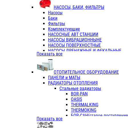
ФЛАНЦЫ / ВТУЛКИ
НАСОСЫ, БАКИ, ФИЛЬТРЫ
ТРОЙНИКИ ПЕРЕХОДНЫЕ / СОЕД
Насосы
ТРОЙНИКИ С ВНУТРЕННЕЙ РЕЗЬБ
Баки
ТРОЙНИКИ С НАРУЖНОЙ РЕЗЬБОЙ
Фильтры
КОЛЬЦА РЕЗИНОВЫЕ
Комплектующие
ТРУБЫ НАПОРНЫЕ
НАСОСНЫЕ АВТ СТАНЦИИ
ТРУБЫ ГОФРИРОВАННЫЕ ДВУХСЛ.
НАСОСЫ ВИБРАЦИОННЫНЕ
ТРУБЫ ПОЛИЭТИЛЕНОВЫЕ
НАСОСЫ ПОВЕРХНОСТНЫЕ
НАСОСЫ ДРЕНАЖНЫЕ И ФЕКАЛЬНЫЕ
Показать все
НАСОСЫ ПОВЫСИТ и ЦИРКУЛЯЦИОННЫ
НАСОСЫ СКВАЖИННЫЕ
ОТОПИТЕЛЬНОЕ ОБОРУДОВАНИЕ
ПАНЕЛИ и МАТЫ
РАДИАТОРЫ ОТОПЛЕНИЯ
Стальные радиаторы
BOR-PAN
OASIS
THERMALKING
THERMOKING
БОР-САН(старое поступление,
Показать все
БОРСАН
AZARIO