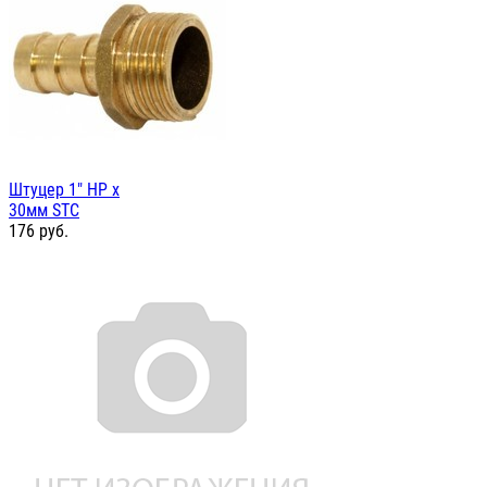
Штуцер 1" НР х
30мм STC
176
руб.