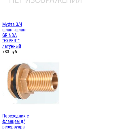
Муфта 3/4
шланг-шланг
GRINDA
"EXPERT"
латунный
783
руб.
Переходник с
фланцем д/
резервуара