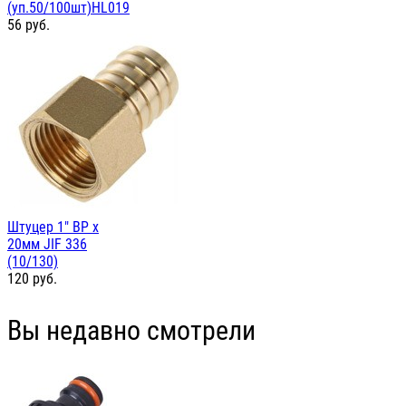
(уп.50/100шт)HL019
56
руб.
Штуцер 1" ВР х
20мм JIF 336
(10/130)
120
руб.
Вы недавно смотрели