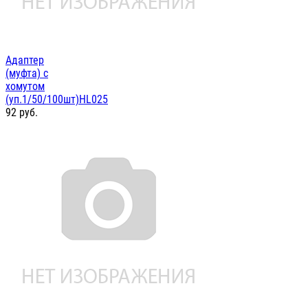
Адаптер
(муфта) с
хомутом
(уп.1/50/100шт)HL025
92
руб.