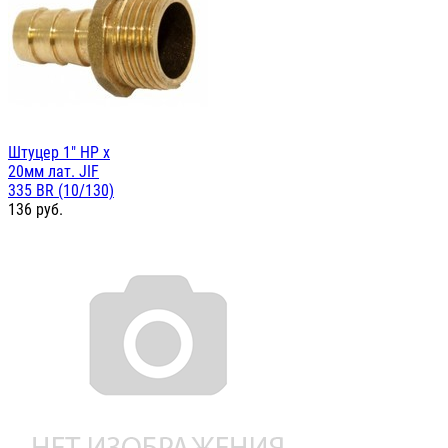
Штуцер 1" НР х
20мм лат. JIF
335 BR (10/130)
136
руб.