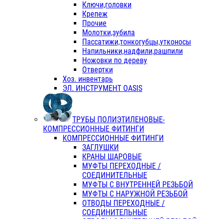
Ключи,головки
Крепеж
Прочие
Молотки,зубила
Пассатижи,тонкогубцы,утконосы
Напильники,надфили,рашпили
Ножовки по дереву
Отвертки
Хоз. инвентарь
ЭЛ. ИНСТРУМЕНТ OASIS
ТРУБЫ ПОЛИЭТИЛЕНОВЫЕ-
КОМПРЕССИОННЫЕ ФИТИНГИ
КОМПРЕССИОННЫЕ ФИТИНГИ
ЗАГЛУШКИ
КРАНЫ ШАРОВЫЕ
МУФТЫ ПЕРЕХОДНЫЕ /
СОЕДИНИТЕЛЬНЫЕ
МУФТЫ С ВНУТРЕННЕЙ РЕЗЬБОЙ
МУФТЫ С НАРУЖНОЙ РЕЗЬБОЙ
ОТВОДЫ ПЕРЕХОДНЫЕ /
СОЕДИНИТЕЛЬНЫЕ