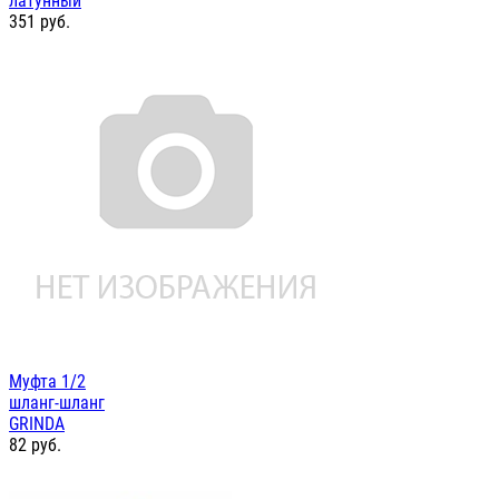
латунный
351
руб.
Муфта 1/2
шланг-шланг
GRINDA
82
руб.