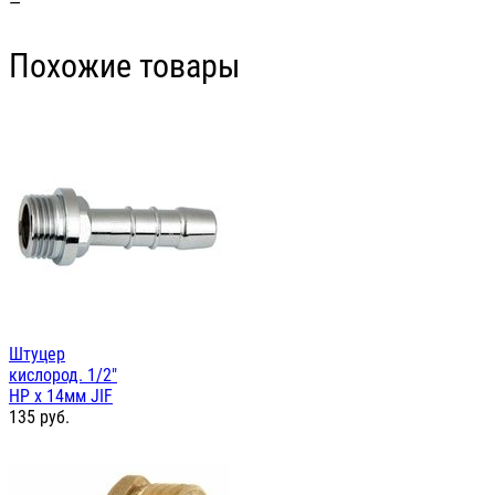
—
Похожие товары
Штуцер
кислород. 1/2"
НР х 14мм JIF
135
руб.