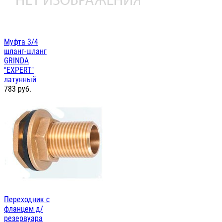
Муфта 3/4
шланг-шланг
GRINDA
"EXPERT"
латунный
783
руб.
Переходник с
фланцем д/
резервуара