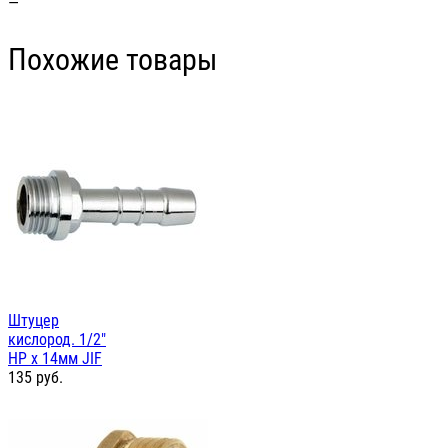
—
Похожие товары
Штуцер
кислород. 1/2"
НР х 14мм JIF
135
руб.