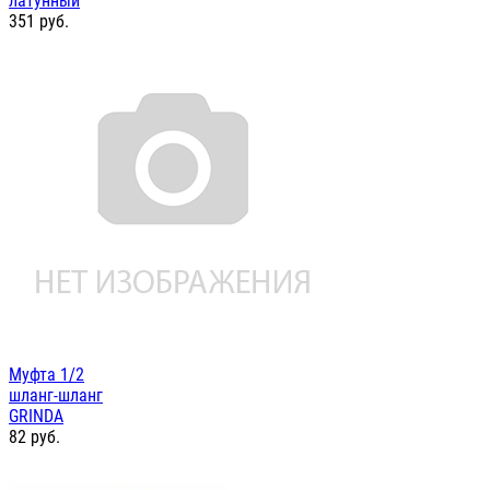
латунный
351
руб.
Муфта 1/2
шланг-шланг
GRINDA
82
руб.