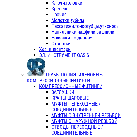
Ключи,головки
Крепеж
Прочие
Молотки,зубила
Пассатижи,тонкогубцы,утконосы
Напильники,надфили,рашпили
Ножовки по дереву
Отвертки
Хоз. инвентарь
ЭЛ. ИНСТРУМЕНТ OASIS
ТРУБЫ ПОЛИЭТИЛЕНОВЫЕ-
КОМПРЕССИОННЫЕ ФИТИНГИ
КОМПРЕССИОННЫЕ ФИТИНГИ
ЗАГЛУШКИ
КРАНЫ ШАРОВЫЕ
МУФТЫ ПЕРЕХОДНЫЕ /
СОЕДИНИТЕЛЬНЫЕ
МУФТЫ С ВНУТРЕННЕЙ РЕЗЬБОЙ
МУФТЫ С НАРУЖНОЙ РЕЗЬБОЙ
ОТВОДЫ ПЕРЕХОДНЫЕ /
СОЕДИНИТЕЛЬНЫЕ