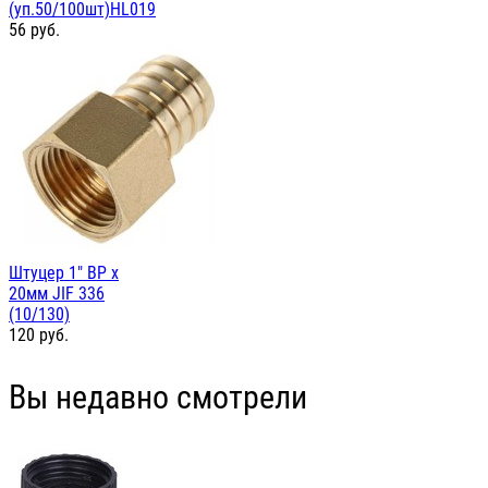
(уп.50/100шт)HL019
56
руб.
Штуцер 1" ВР х
20мм JIF 336
(10/130)
120
руб.
Вы недавно смотрели