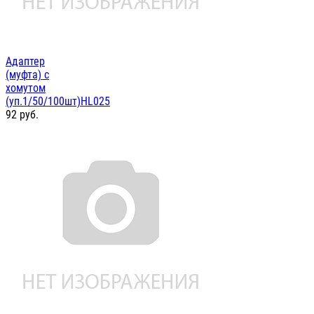
Адаптер
(муфта) с
хомутом
(уп.1/50/100шт)HL025
92
руб.