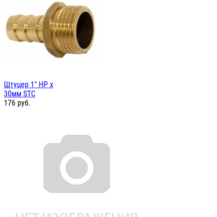
Штуцер 1" НР х
30мм STC
176
руб.