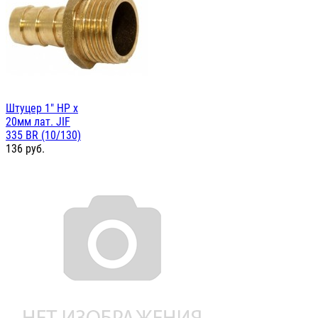
Штуцер 1" НР х
20мм лат. JIF
335 BR (10/130)
136
руб.