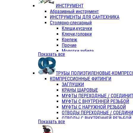
ИНСТРУМЕНТ
Абразивный инструмент
ИНСТРУМЕНТЫ ДЛЯ САНТЕХНИКА
Столярно-слесарный
Клещи,кусачки
Ключи,головки
Крепеж
Прочие
Молотки,зубила
Показать все
Пассатижи,тонкогубцы,утконосы
Напильники,надфили,рашпили
Ножовки по дереву
ТРУБЫ ПОЛИЭТИЛЕНОВЫЕ-КОМПРЕС
Отвертки
КОМПРЕССИОННЫЕ ФИТИНГИ
Хоз. инвентарь
ЗАГЛУШКИ
ЭЛ. ИНСТРУМЕНТ OASIS
КРАНЫ ШАРОВЫЕ
МУФТЫ ПЕРЕХОДНЫЕ / СОЕДИНИ
МУФТЫ С ВНУТРЕННЕЙ РЕЗЬБОЙ
МУФТЫ С НАРУЖНОЙ РЕЗЬБОЙ
ОТВОДЫ ПЕРЕХОДНЫЕ / СОЕДИН
ОТВОДЫ С ВНУТРЕННЕЙ РЕЗЬБОЙ
Показать все
ОТВОДЫ С НАРУЖНОЙ РЕЗЬБОЙ
СЕДЕЛКИ