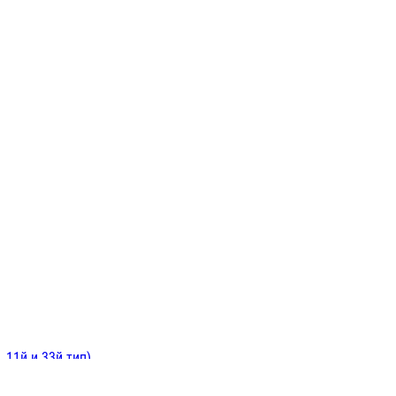
ИНИТЕЛЬНЫЕ
ОЙ
Е
 11й и 33й тип)