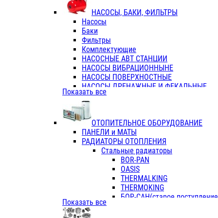
ФЛАНЦЫ / ВТУЛКИ
НАСОСЫ, БАКИ, ФИЛЬТРЫ
ТРОЙНИКИ ПЕРЕХОДНЫЕ / СОЕД
Насосы
ТРОЙНИКИ С ВНУТРЕННЕЙ РЕЗЬБ
Баки
ТРОЙНИКИ С НАРУЖНОЙ РЕЗЬБОЙ
Фильтры
КОЛЬЦА РЕЗИНОВЫЕ
Комплектующие
ТРУБЫ НАПОРНЫЕ
НАСОСНЫЕ АВТ СТАНЦИИ
ТРУБЫ ГОФРИРОВАННЫЕ ДВУХСЛ.
НАСОСЫ ВИБРАЦИОННЫНЕ
ТРУБЫ ПОЛИЭТИЛЕНОВЫЕ
НАСОСЫ ПОВЕРХНОСТНЫЕ
НАСОСЫ ДРЕНАЖНЫЕ И ФЕКАЛЬНЫЕ
Показать все
НАСОСЫ ПОВЫСИТ и ЦИРКУЛЯЦИОННЫ
НАСОСЫ СКВАЖИННЫЕ
ОТОПИТЕЛЬНОЕ ОБОРУДОВАНИЕ
ПАНЕЛИ и МАТЫ
РАДИАТОРЫ ОТОПЛЕНИЯ
Стальные радиаторы
BOR-PAN
OASIS
THERMALKING
THERMOKING
БОР-САН(старое поступление,
Показать все
БОРСАН
AZARIO