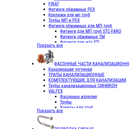
Фитинги ПП белые
FIRAT
Фитинги ПП белые
Фитинги обжимные PEX
Фитинги ППс металл.белые
Крепежи для мп труб
VALFEX
Трубы МП и PEX
Трубы PE-RT
Фитинги обжимные для МП труб
Трубы ПП водопровод белые
Фитинги для МП труб STC-FARO
Трубы ПП водопровод серые
Фитинги обжимные ТМ
Трубы армированные стекловолок
Фитинги для м/п STI
Показать все
Трубы армированные стекловолок
Фитинги для МП труб TITAN
Фитинги ПП серые
Фитинги для МП труб JIF
Краны
VALTEC
Фитинги с металл. серые
ФАСОННЫЕ ЧАСТИ КАНАЛИЗАЦИОНН
TK
Фитинги ПП (серые)
Канализация чугунная
VALFEX
Фитинги ПП белые
ТРАПЫ КАНАЛИЗАЦИОННЫЕ
Краны
КОМПЛЕКТУЮЩИЕ ДЛЯ КАНАЛИЗАЦИИ
Фитинги ПП (белые)
Трубы канализационные СИНИКОН
Фитинги ПП с металлом бел
VALFEX
ПК КОНТУР
Фасонные изделия
Краны полипропиленовые
Трубы
Трубы полипропиленивые
Хомуты для труб
Показать все
Труба PPR PN20
ПВХ (стройполимер)
Труба PPR-AL-PPR PN25(цент
Трубы
Труба PPR-GF-PPR PN25(арми
Фасонные изделия
Фитинги полипропиленовые