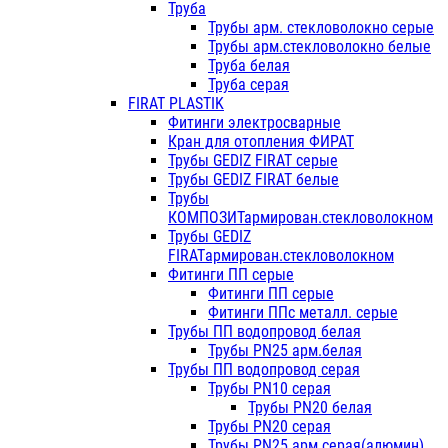
Труба
Трубы арм. стекловолокно серые
Трубы арм.стекловолокно белые
Труба белая
Труба серая
FIRAT PLASTIK
Фитинги электросварные
Кран для отопления ФИРАТ
Трубы GEDIZ FIRAT серые
Трубы GEDIZ FIRAT белые
Трубы
КОМПОЗИТармирован.стекловолокном
Трубы GEDIZ
FIRATармирован.стекловолокном
Фитинги ПП серые
Фитинги ПП серые
Фитинги ППс металл. серые
Трубы ПП водопровод белая
Трубы PN25 арм.белая
Трубы ПП водопровод серая
Трубы PN10 серая
Трубы PN20 белая
Трубы PN20 серая
Трубы PN25 арм.серая(алюмин)