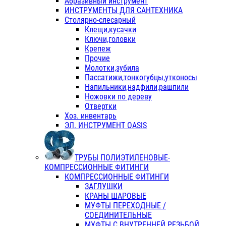
Абразивный инструмент
ИНСТРУМЕНТЫ ДЛЯ САНТЕХНИКА
Столярно-слесарный
Клещи,кусачки
Ключи,головки
Крепеж
Прочие
Молотки,зубила
Пассатижи,тонкогубцы,утконосы
Напильники,надфили,рашпили
Ножовки по дереву
Отвертки
Хоз. инвентарь
ЭЛ. ИНСТРУМЕНТ OASIS
ТРУБЫ ПОЛИЭТИЛЕНОВЫЕ-
КОМПРЕССИОННЫЕ ФИТИНГИ
КОМПРЕССИОННЫЕ ФИТИНГИ
ЗАГЛУШКИ
КРАНЫ ШАРОВЫЕ
МУФТЫ ПЕРЕХОДНЫЕ /
СОЕДИНИТЕЛЬНЫЕ
МУФТЫ С ВНУТРЕННЕЙ РЕЗЬБОЙ