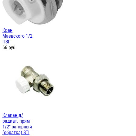
Кран
Маевского 1/2
ПЗГ
66
руб.
Клапан д/
радиат. прям
1/2" запорный
(обратка) STI