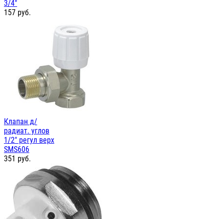
3/4"
157
руб.
Клапан д/
радиат. углов
1/2" регул верх
SMS606
351
руб.