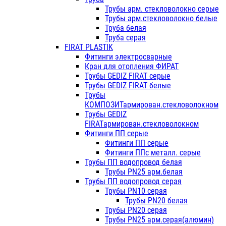
Трубы арм. стекловолокно серые
Трубы арм.стекловолокно белые
Труба белая
Труба серая
FIRAT PLASTIK
Фитинги электросварные
Кран для отопления ФИРАТ
Трубы GEDIZ FIRAT серые
Трубы GEDIZ FIRAT белые
Трубы
КОМПОЗИТармирован.стекловолокном
Трубы GEDIZ
FIRATармирован.стекловолокном
Фитинги ПП серые
Фитинги ПП серые
Фитинги ППс металл. серые
Трубы ПП водопровод белая
Трубы PN25 арм.белая
Трубы ПП водопровод серая
Трубы PN10 серая
Трубы PN20 белая
Трубы PN20 серая
Трубы PN25 арм.серая(алюмин)