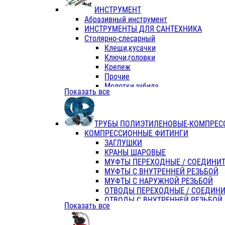
ИНСТРУМЕНТ
Абразивный инструмент
ИНСТРУМЕНТЫ ДЛЯ САНТЕХНИКА
Столярно-слесарный
Клещи,кусачки
Ключи,головки
Крепеж
Прочие
Молотки,зубила
Показать все
Пассатижи,тонкогубцы,утконосы
Напильники,надфили,рашпили
Ножовки по дереву
ТРУБЫ ПОЛИЭТИЛЕНОВЫЕ-КОМПРЕС
Отвертки
КОМПРЕССИОННЫЕ ФИТИНГИ
Хоз. инвентарь
ЗАГЛУШКИ
ЭЛ. ИНСТРУМЕНТ OASIS
КРАНЫ ШАРОВЫЕ
МУФТЫ ПЕРЕХОДНЫЕ / СОЕДИНИ
МУФТЫ С ВНУТРЕННЕЙ РЕЗЬБОЙ
МУФТЫ С НАРУЖНОЙ РЕЗЬБОЙ
ОТВОДЫ ПЕРЕХОДНЫЕ / СОЕДИН
ОТВОДЫ С ВНУТРЕННЕЙ РЕЗЬБОЙ
Показать все
ОТВОДЫ С НАРУЖНОЙ РЕЗЬБОЙ
СЕДЕЛКИ