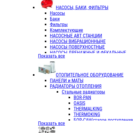
ФЛАНЦЫ / ВТУЛКИ
НАСОСЫ, БАКИ, ФИЛЬТРЫ
ТРОЙНИКИ ПЕРЕХОДНЫЕ / СОЕД
Насосы
ТРОЙНИКИ С ВНУТРЕННЕЙ РЕЗЬБ
Баки
ТРОЙНИКИ С НАРУЖНОЙ РЕЗЬБОЙ
Фильтры
КОЛЬЦА РЕЗИНОВЫЕ
Комплектующие
ТРУБЫ НАПОРНЫЕ
НАСОСНЫЕ АВТ СТАНЦИИ
ТРУБЫ ГОФРИРОВАННЫЕ ДВУХСЛ.
НАСОСЫ ВИБРАЦИОННЫНЕ
ТРУБЫ ПОЛИЭТИЛЕНОВЫЕ
НАСОСЫ ПОВЕРХНОСТНЫЕ
НАСОСЫ ДРЕНАЖНЫЕ И ФЕКАЛЬНЫЕ
Показать все
НАСОСЫ ПОВЫСИТ и ЦИРКУЛЯЦИОННЫ
НАСОСЫ СКВАЖИННЫЕ
ОТОПИТЕЛЬНОЕ ОБОРУДОВАНИЕ
ПАНЕЛИ и МАТЫ
РАДИАТОРЫ ОТОПЛЕНИЯ
Стальные радиаторы
BOR-PAN
OASIS
THERMALKING
THERMOKING
БОР-САН(старое поступление,
Показать все
БОРСАН
AZARIO