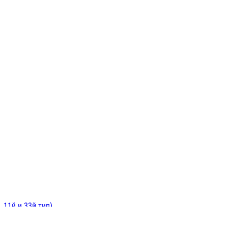
ИНИТЕЛЬНЫЕ
ОЙ
Е
 11й и 33й тип)