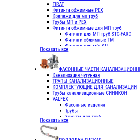
Фитинги ПП белые
FIRAT
Фитинги ПП белые
Фитинги обжимные PEX
Фитинги ППс металл.белые
Крепежи для мп труб
VALFEX
Трубы МП и PEX
Трубы PE-RT
Фитинги обжимные для МП труб
Трубы ПП водопровод белые
Фитинги для МП труб STC-FARO
Трубы ПП водопровод серые
Фитинги обжимные ТМ
Трубы армированные стекловолок
Фитинги для м/п STI
Показать все
Трубы армированные стекловолок
Фитинги для МП труб TITAN
Фитинги ПП серые
Фитинги для МП труб JIF
Краны
VALTEC
Фитинги с металл. серые
ФАСОННЫЕ ЧАСТИ КАНАЛИЗАЦИОНН
TK
Фитинги ПП (серые)
Канализация чугунная
VALFEX
Фитинги ПП белые
ТРАПЫ КАНАЛИЗАЦИОННЫЕ
Краны
КОМПЛЕКТУЮЩИЕ ДЛЯ КАНАЛИЗАЦИИ
Фитинги ПП (белые)
Трубы канализационные СИНИКОН
Фитинги ПП с металлом бел
VALFEX
ПК КОНТУР
Фасонные изделия
Краны полипропиленовые
Трубы
Трубы полипропиленивые
Хомуты для труб
Показать все
Труба PPR PN20
ПВХ (стройполимер)
Труба PPR-AL-PPR PN25(цент
Трубы
Труба PPR-GF-PPR PN25(арми
Фасонные изделия
Фитинги полипропиленовые