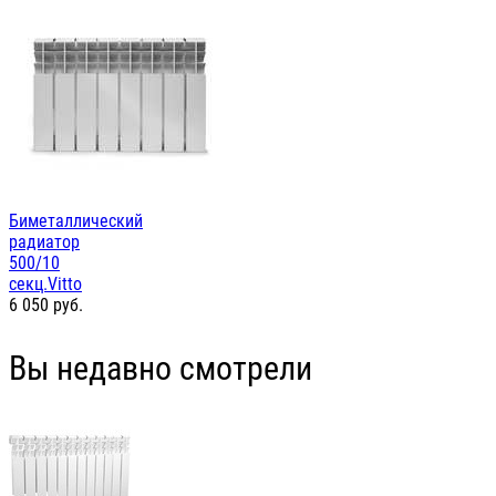
Биметаллический
радиатор
500/10
секц.Vitto
6 050
руб.
Вы недавно смотрели