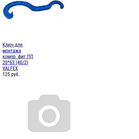
Ключ для
монтажа
компр. фит.ПП
20*63 (40/2)
VALFEX
125
руб.