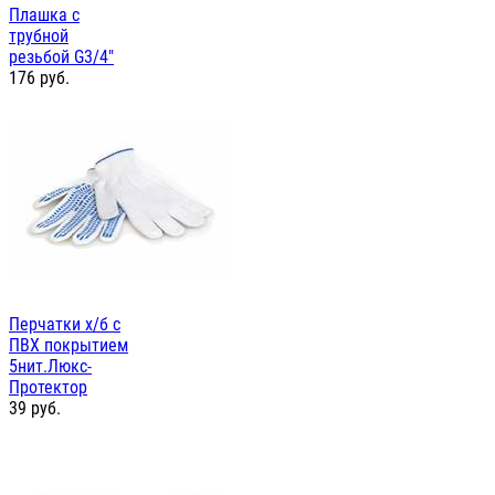
Плашка с
трубной
резьбой G3/4"
176
руб.
Перчатки х/б с
ПВХ покрытием
5нит.Люкс-
Протектор
39
руб.