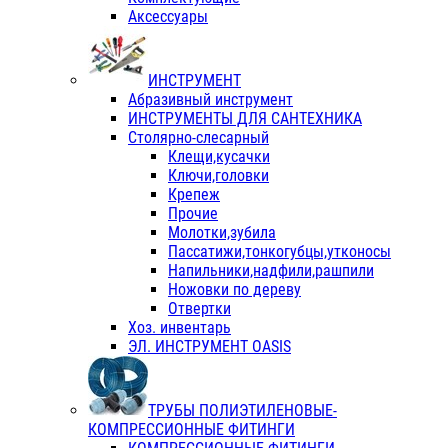
Аксессуары
ИНСТРУМЕНТ
Абразивный инструмент
ИНСТРУМЕНТЫ ДЛЯ САНТЕХНИКА
Столярно-слесарный
Клещи,кусачки
Ключи,головки
Крепеж
Прочие
Молотки,зубила
Пассатижи,тонкогубцы,утконосы
Напильники,надфили,рашпили
Ножовки по дереву
Отвертки
Хоз. инвентарь
ЭЛ. ИНСТРУМЕНТ OASIS
ТРУБЫ ПОЛИЭТИЛЕНОВЫЕ-
КОМПРЕССИОННЫЕ ФИТИНГИ