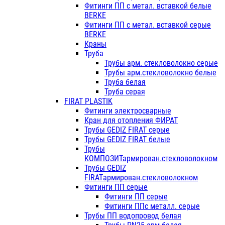
Фитинги ПП с метал. вставкой белые
BERKE
Фитинги ПП с метал. вставкой серые
BERKE
Краны
Труба
Трубы арм. стекловолокно серые
Трубы арм.стекловолокно белые
Труба белая
Труба серая
FIRAT PLASTIK
Фитинги электросварные
Кран для отопления ФИРАТ
Трубы GEDIZ FIRAT серые
Трубы GEDIZ FIRAT белые
Трубы
КОМПОЗИТармирован.стекловолокном
Трубы GEDIZ
FIRATармирован.стекловолокном
Фитинги ПП серые
Фитинги ПП серые
Фитинги ППс металл. серые
Трубы ПП водопровод белая