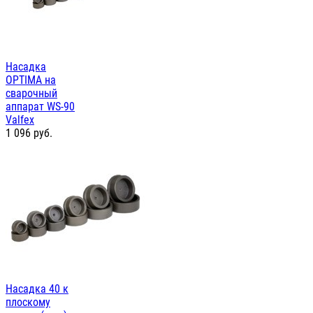
Насадка
OPTIMA на
сварочный
аппарат WS-90
Valfex
1 096
руб.
Насадка 40 к
плоскому