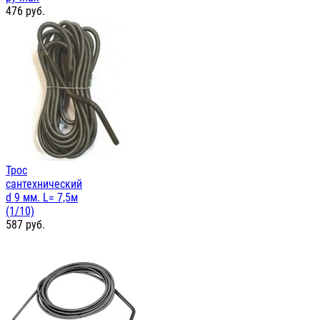
476
руб.
Трос
сантехнический
d 9 мм. L= 7,5м
(1/10)
587
руб.