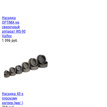
Насадка
OPTIMA на
сварочный
аппарат WS-90
Valfex
1 096
руб.
Насадка 40 к
плоскому
нагрев.(маг.)