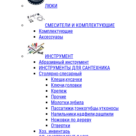
ЛЮКИ
СМЕСИТЕЛИ И КОМПЛЕКТУЮЩИЕ
Комплектующие
Аксессуары
ИНСТРУМЕНТ
Абразивный инструмент
ИНСТРУМЕНТЫ ДЛЯ САНТЕХНИКА
Столярно-слесарный
Клещи,кусачки
Ключи,головки
Крепеж
Прочие
Молотки,зубила
Пассатижи,тонкогубцы,утконосы
Напильники,надфили,рашпили
Ножовки по дереву
Отвертки
Хоз. инвентарь