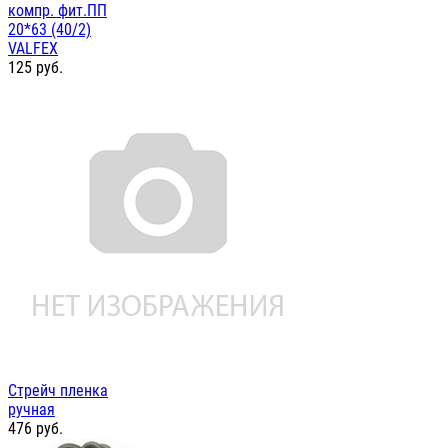
компр. фит.ПП
20*63 (40/2)
VALFEX
125
руб.
Стрейч пленка
ручная
476
руб.