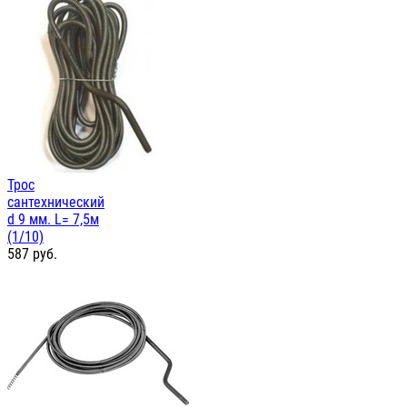
Трос
сантехнический
d 9 мм. L= 7,5м
(1/10)
587
руб.