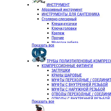
ИНСТРУМЕНТ
Абразивный инструмент
ИНСТРУМЕНТЫ ДЛЯ САНТЕХНИКА
Столярно-слесарный
Клещи,кусачки
Ключи,головки
Крепеж
Прочие
Молотки,зубила
Показать все
Пассатижи,тонкогубцы,утконосы
Напильники,надфили,рашпили
Ножовки по дереву
ТРУБЫ ПОЛИЭТИЛЕНОВЫЕ-КОМПРЕС
Отвертки
КОМПРЕССИОННЫЕ ФИТИНГИ
Хоз. инвентарь
ЗАГЛУШКИ
ЭЛ. ИНСТРУМЕНТ OASIS
КРАНЫ ШАРОВЫЕ
МУФТЫ ПЕРЕХОДНЫЕ / СОЕДИНИ
МУФТЫ С ВНУТРЕННЕЙ РЕЗЬБОЙ
МУФТЫ С НАРУЖНОЙ РЕЗЬБОЙ
ОТВОДЫ ПЕРЕХОДНЫЕ / СОЕДИН
ОТВОДЫ С ВНУТРЕННЕЙ РЕЗЬБОЙ
Показать все
ОТВОДЫ С НАРУЖНОЙ РЕЗЬБОЙ
СЕДЕЛКИ