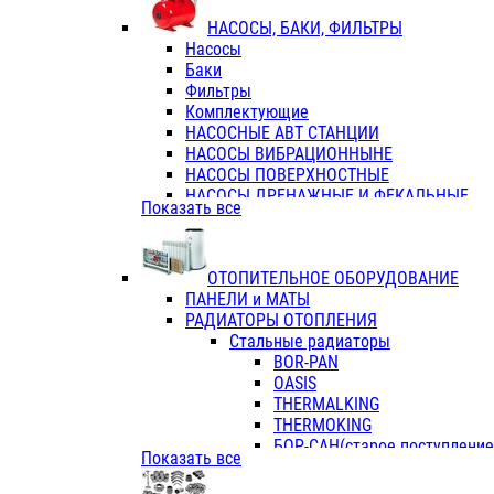
ФЛАНЦЫ / ВТУЛКИ
НАСОСЫ, БАКИ, ФИЛЬТРЫ
ТРОЙНИКИ ПЕРЕХОДНЫЕ / СОЕД
Насосы
ТРОЙНИКИ С ВНУТРЕННЕЙ РЕЗЬБ
Баки
ТРОЙНИКИ С НАРУЖНОЙ РЕЗЬБОЙ
Фильтры
КОЛЬЦА РЕЗИНОВЫЕ
Комплектующие
ТРУБЫ НАПОРНЫЕ
НАСОСНЫЕ АВТ СТАНЦИИ
ТРУБЫ ГОФРИРОВАННЫЕ ДВУХСЛ.
НАСОСЫ ВИБРАЦИОННЫНЕ
ТРУБЫ ПОЛИЭТИЛЕНОВЫЕ
НАСОСЫ ПОВЕРХНОСТНЫЕ
НАСОСЫ ДРЕНАЖНЫЕ И ФЕКАЛЬНЫЕ
Показать все
НАСОСЫ ПОВЫСИТ и ЦИРКУЛЯЦИОННЫ
НАСОСЫ СКВАЖИННЫЕ
ОТОПИТЕЛЬНОЕ ОБОРУДОВАНИЕ
ПАНЕЛИ и МАТЫ
РАДИАТОРЫ ОТОПЛЕНИЯ
Стальные радиаторы
BOR-PAN
OASIS
THERMALKING
THERMOKING
БОР-САН(старое поступление,
Показать все
БОРСАН
AZARIO