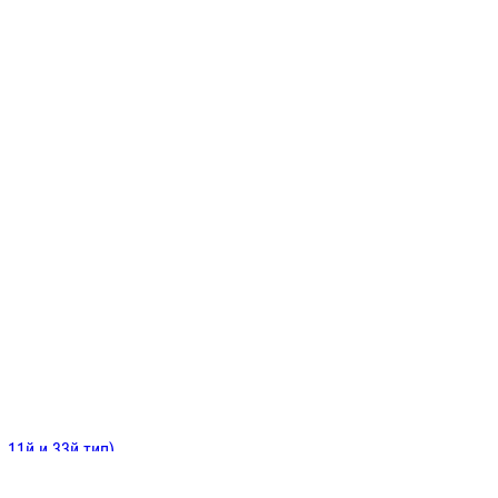
ИНИТЕЛЬНЫЕ
ОЙ
Е
 11й и 33й тип)