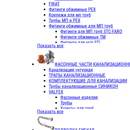
Фитинги ПП белые
FIRAT
Фитинги ПП белые
Фитинги обжимные PEX
Фитинги ППс металл.белые
Крепежи для мп труб
VALFEX
Трубы МП и PEX
Трубы PE-RT
Фитинги обжимные для МП труб
Трубы ПП водопровод белые
Фитинги для МП труб STC-FARO
Трубы ПП водопровод серые
Фитинги обжимные ТМ
Трубы армированные стекловолок
Фитинги для м/п STI
Показать все
Трубы армированные стекловолок
Фитинги для МП труб TITAN
Фитинги ПП серые
Фитинги для МП труб JIF
Краны
VALTEC
Фитинги с металл. серые
ФАСОННЫЕ ЧАСТИ КАНАЛИЗАЦИОНН
TK
Фитинги ПП (серые)
Канализация чугунная
VALFEX
Фитинги ПП белые
ТРАПЫ КАНАЛИЗАЦИОННЫЕ
Краны
КОМПЛЕКТУЮЩИЕ ДЛЯ КАНАЛИЗАЦИИ
Фитинги ПП (белые)
Трубы канализационные СИНИКОН
Фитинги ПП с металлом бел
VALFEX
ПК КОНТУР
Фасонные изделия
Краны полипропиленовые
Трубы
Трубы полипропиленивые
Хомуты для труб
Показать все
Труба PPR PN20
ПВХ (стройполимер)
Труба PPR-AL-PPR PN25(цент
Трубы
Труба PPR-GF-PPR PN25(арми
Фасонные изделия
Фитинги полипропиленовые