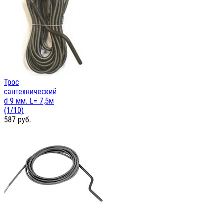
Трос
сантехнический
d 9 мм. L= 7,5м
(1/10)
587
руб.