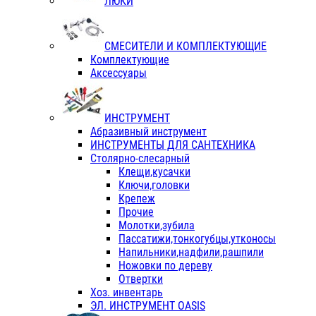
ЛЮКИ
СМЕСИТЕЛИ И КОМПЛЕКТУЮЩИЕ
Комплектующие
Аксессуары
ИНСТРУМЕНТ
Абразивный инструмент
ИНСТРУМЕНТЫ ДЛЯ САНТЕХНИКА
Столярно-слесарный
Клещи,кусачки
Ключи,головки
Крепеж
Прочие
Молотки,зубила
Пассатижи,тонкогубцы,утконосы
Напильники,надфили,рашпили
Ножовки по дереву
Отвертки
Хоз. инвентарь
ЭЛ. ИНСТРУМЕНТ OASIS