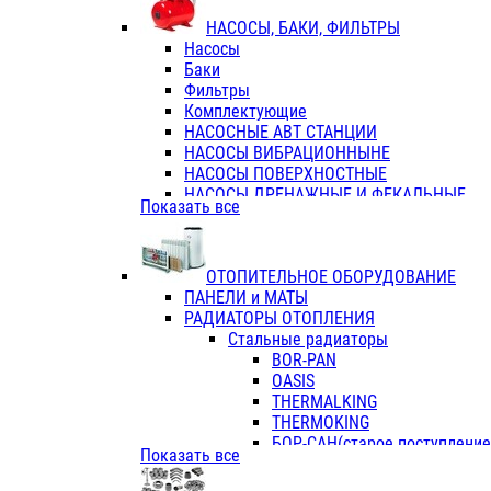
ФЛАНЦЫ / ВТУЛКИ
НАСОСЫ, БАКИ, ФИЛЬТРЫ
ТРОЙНИКИ ПЕРЕХОДНЫЕ / СОЕД
Насосы
ТРОЙНИКИ С ВНУТРЕННЕЙ РЕЗЬБ
Баки
ТРОЙНИКИ С НАРУЖНОЙ РЕЗЬБОЙ
Фильтры
КОЛЬЦА РЕЗИНОВЫЕ
Комплектующие
ТРУБЫ НАПОРНЫЕ
НАСОСНЫЕ АВТ СТАНЦИИ
ТРУБЫ ГОФРИРОВАННЫЕ ДВУХСЛ.
НАСОСЫ ВИБРАЦИОННЫНЕ
ТРУБЫ ПОЛИЭТИЛЕНОВЫЕ
НАСОСЫ ПОВЕРХНОСТНЫЕ
НАСОСЫ ДРЕНАЖНЫЕ И ФЕКАЛЬНЫЕ
Показать все
НАСОСЫ ПОВЫСИТ и ЦИРКУЛЯЦИОННЫ
НАСОСЫ СКВАЖИННЫЕ
ОТОПИТЕЛЬНОЕ ОБОРУДОВАНИЕ
ПАНЕЛИ и МАТЫ
РАДИАТОРЫ ОТОПЛЕНИЯ
Стальные радиаторы
BOR-PAN
OASIS
THERMALKING
THERMOKING
БОР-САН(старое поступление,
Показать все
БОРСАН
AZARIO