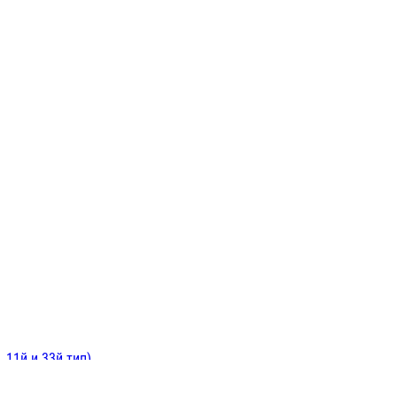
ИНИТЕЛЬНЫЕ
ОЙ
Е
 11й и 33й тип)