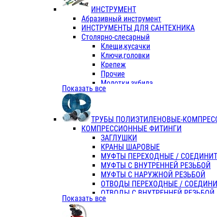
ИНСТРУМЕНТ
Абразивный инструмент
ИНСТРУМЕНТЫ ДЛЯ САНТЕХНИКА
Столярно-слесарный
Клещи,кусачки
Ключи,головки
Крепеж
Прочие
Молотки,зубила
Показать все
Пассатижи,тонкогубцы,утконосы
Напильники,надфили,рашпили
Ножовки по дереву
ТРУБЫ ПОЛИЭТИЛЕНОВЫЕ-КОМПРЕС
Отвертки
КОМПРЕССИОННЫЕ ФИТИНГИ
Хоз. инвентарь
ЗАГЛУШКИ
ЭЛ. ИНСТРУМЕНТ OASIS
КРАНЫ ШАРОВЫЕ
МУФТЫ ПЕРЕХОДНЫЕ / СОЕДИНИ
МУФТЫ С ВНУТРЕННЕЙ РЕЗЬБОЙ
МУФТЫ С НАРУЖНОЙ РЕЗЬБОЙ
ОТВОДЫ ПЕРЕХОДНЫЕ / СОЕДИН
ОТВОДЫ С ВНУТРЕННЕЙ РЕЗЬБОЙ
Показать все
ОТВОДЫ С НАРУЖНОЙ РЕЗЬБОЙ
СЕДЕЛКИ