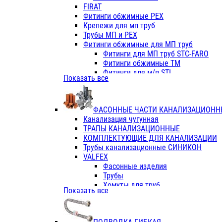
Фитинги ПП белые
FIRAT
Фитинги ПП белые
Фитинги обжимные PEX
Фитинги ППс металл.белые
Крепежи для мп труб
VALFEX
Трубы МП и PEX
Трубы PE-RT
Фитинги обжимные для МП труб
Трубы ПП водопровод белые
Фитинги для МП труб STC-FARO
Трубы ПП водопровод серые
Фитинги обжимные ТМ
Трубы армированные стекловолок
Фитинги для м/п STI
Показать все
Трубы армированные стекловолок
Фитинги для МП труб TITAN
Фитинги ПП серые
Фитинги для МП труб JIF
Краны
VALTEC
Фитинги с металл. серые
ФАСОННЫЕ ЧАСТИ КАНАЛИЗАЦИОНН
TK
Фитинги ПП (серые)
Канализация чугунная
VALFEX
Фитинги ПП белые
ТРАПЫ КАНАЛИЗАЦИОННЫЕ
Краны
КОМПЛЕКТУЮЩИЕ ДЛЯ КАНАЛИЗАЦИИ
Фитинги ПП (белые)
Трубы канализационные СИНИКОН
Фитинги ПП с металлом бел
VALFEX
ПК КОНТУР
Фасонные изделия
Краны полипропиленовые
Трубы
Трубы полипропиленивые
Хомуты для труб
Показать все
Труба PPR PN20
ПВХ (стройполимер)
Труба PPR-AL-PPR PN25(цент
Трубы
Труба PPR-GF-PPR PN25(арми
Фасонные изделия
Фитинги полипропиленовые