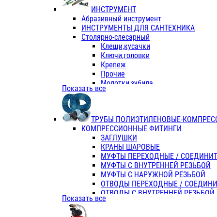
ИНСТРУМЕНТ
Абразивный инструмент
ИНСТРУМЕНТЫ ДЛЯ САНТЕХНИКА
Столярно-слесарный
Клещи,кусачки
Ключи,головки
Крепеж
Прочие
Молотки,зубила
Показать все
Пассатижи,тонкогубцы,утконосы
Напильники,надфили,рашпили
Ножовки по дереву
ТРУБЫ ПОЛИЭТИЛЕНОВЫЕ-КОМПРЕС
Отвертки
КОМПРЕССИОННЫЕ ФИТИНГИ
Хоз. инвентарь
ЗАГЛУШКИ
ЭЛ. ИНСТРУМЕНТ OASIS
КРАНЫ ШАРОВЫЕ
МУФТЫ ПЕРЕХОДНЫЕ / СОЕДИНИ
МУФТЫ С ВНУТРЕННЕЙ РЕЗЬБОЙ
МУФТЫ С НАРУЖНОЙ РЕЗЬБОЙ
ОТВОДЫ ПЕРЕХОДНЫЕ / СОЕДИН
ОТВОДЫ С ВНУТРЕННЕЙ РЕЗЬБОЙ
Показать все
ОТВОДЫ С НАРУЖНОЙ РЕЗЬБОЙ
СЕДЕЛКИ