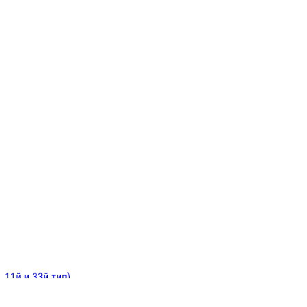
ИНИТЕЛЬНЫЕ
ОЙ
Е
 11й и 33й тип)