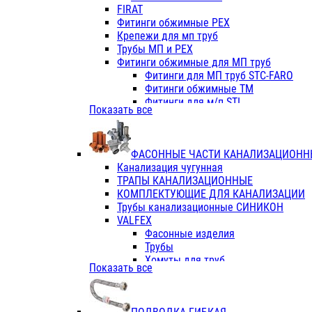
Фитинги ПП белые
FIRAT
Фитинги ПП белые
Фитинги обжимные PEX
Фитинги ППс металл.белые
Крепежи для мп труб
VALFEX
Трубы МП и PEX
Трубы PE-RT
Фитинги обжимные для МП труб
Трубы ПП водопровод белые
Фитинги для МП труб STC-FARO
Трубы ПП водопровод серые
Фитинги обжимные ТМ
Трубы армированные стекловолок
Фитинги для м/п STI
Показать все
Трубы армированные стекловолок
Фитинги для МП труб TITAN
Фитинги ПП серые
Фитинги для МП труб JIF
Краны
VALTEC
Фитинги с металл. серые
ФАСОННЫЕ ЧАСТИ КАНАЛИЗАЦИОНН
TK
Фитинги ПП (серые)
Канализация чугунная
VALFEX
Фитинги ПП белые
ТРАПЫ КАНАЛИЗАЦИОННЫЕ
Краны
КОМПЛЕКТУЮЩИЕ ДЛЯ КАНАЛИЗАЦИИ
Фитинги ПП (белые)
Трубы канализационные СИНИКОН
Фитинги ПП с металлом бел
VALFEX
ПК КОНТУР
Фасонные изделия
Краны полипропиленовые
Трубы
Трубы полипропиленивые
Хомуты для труб
Показать все
Труба PPR PN20
ПВХ (стройполимер)
Труба PPR-AL-PPR PN25(цент
Трубы
Труба PPR-GF-PPR PN25(арми
Фасонные изделия
Фитинги полипропиленовые