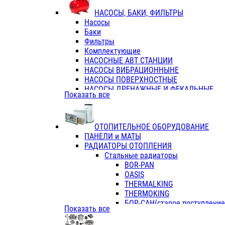
ФЛАНЦЫ / ВТУЛКИ
НАСОСЫ, БАКИ, ФИЛЬТРЫ
ТРОЙНИКИ ПЕРЕХОДНЫЕ / СОЕД
Насосы
ТРОЙНИКИ С ВНУТРЕННЕЙ РЕЗЬБ
Баки
ТРОЙНИКИ С НАРУЖНОЙ РЕЗЬБОЙ
Фильтры
КОЛЬЦА РЕЗИНОВЫЕ
Комплектующие
ТРУБЫ НАПОРНЫЕ
НАСОСНЫЕ АВТ СТАНЦИИ
ТРУБЫ ГОФРИРОВАННЫЕ ДВУХСЛ.
НАСОСЫ ВИБРАЦИОННЫНЕ
ТРУБЫ ПОЛИЭТИЛЕНОВЫЕ
НАСОСЫ ПОВЕРХНОСТНЫЕ
НАСОСЫ ДРЕНАЖНЫЕ И ФЕКАЛЬНЫЕ
Показать все
НАСОСЫ ПОВЫСИТ и ЦИРКУЛЯЦИОННЫ
НАСОСЫ СКВАЖИННЫЕ
ОТОПИТЕЛЬНОЕ ОБОРУДОВАНИЕ
ПАНЕЛИ и МАТЫ
РАДИАТОРЫ ОТОПЛЕНИЯ
Стальные радиаторы
BOR-PAN
OASIS
THERMALKING
THERMOKING
БОР-САН(старое поступление,
Показать все
БОРСАН
AZARIO