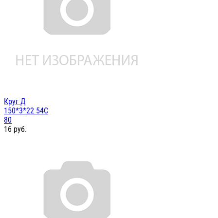
Круг Д
150*3*22 54С
80
16
руб.