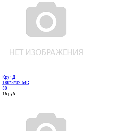
Круг Д
180*3*32 54С
80
16
руб.