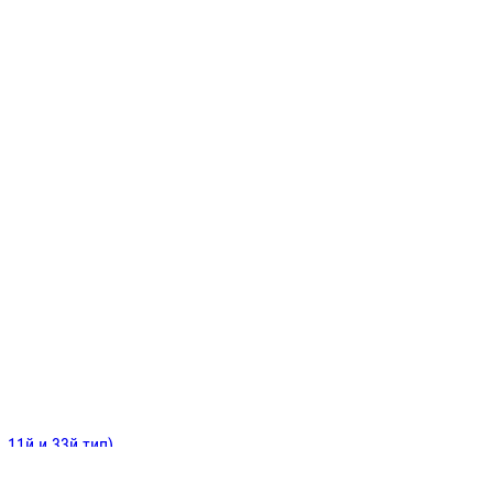
ИНИТЕЛЬНЫЕ
ОЙ
Е
 11й и 33й тип)