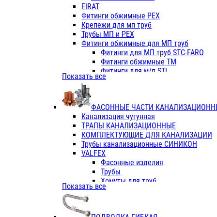
Фитинги ПП белые
FIRAT
Фитинги ПП белые
Фитинги обжимные PEX
Фитинги ППс металл.белые
Крепежи для мп труб
VALFEX
Трубы МП и PEX
Трубы PE-RT
Фитинги обжимные для МП труб
Трубы ПП водопровод белые
Фитинги для МП труб STC-FARO
Трубы ПП водопровод серые
Фитинги обжимные ТМ
Трубы армированные стекловолок
Фитинги для м/п STI
Показать все
Трубы армированные стекловолок
Фитинги для МП труб TITAN
Фитинги ПП серые
Фитинги для МП труб JIF
Краны
VALTEC
Фитинги с металл. серые
ФАСОННЫЕ ЧАСТИ КАНАЛИЗАЦИОНН
TK
Фитинги ПП (серые)
Канализация чугунная
VALFEX
Фитинги ПП белые
ТРАПЫ КАНАЛИЗАЦИОННЫЕ
Краны
КОМПЛЕКТУЮЩИЕ ДЛЯ КАНАЛИЗАЦИИ
Фитинги ПП (белые)
Трубы канализационные СИНИКОН
Фитинги ПП с металлом бел
VALFEX
ПК КОНТУР
Фасонные изделия
Краны полипропиленовые
Трубы
Трубы полипропиленивые
Хомуты для труб
Показать все
Труба PPR PN20
ПВХ (стройполимер)
Труба PPR-AL-PPR PN25(цент
Трубы
Труба PPR-GF-PPR PN25(арми
Фасонные изделия
Фитинги полипропиленовые