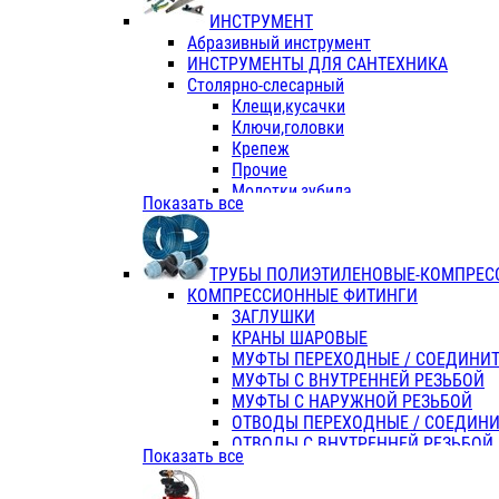
ИНСТРУМЕНТ
Абразивный инструмент
ИНСТРУМЕНТЫ ДЛЯ САНТЕХНИКА
Столярно-слесарный
Клещи,кусачки
Ключи,головки
Крепеж
Прочие
Молотки,зубила
Показать все
Пассатижи,тонкогубцы,утконосы
Напильники,надфили,рашпили
Ножовки по дереву
ТРУБЫ ПОЛИЭТИЛЕНОВЫЕ-КОМПРЕС
Отвертки
КОМПРЕССИОННЫЕ ФИТИНГИ
Хоз. инвентарь
ЗАГЛУШКИ
ЭЛ. ИНСТРУМЕНТ OASIS
КРАНЫ ШАРОВЫЕ
МУФТЫ ПЕРЕХОДНЫЕ / СОЕДИНИ
МУФТЫ С ВНУТРЕННЕЙ РЕЗЬБОЙ
МУФТЫ С НАРУЖНОЙ РЕЗЬБОЙ
ОТВОДЫ ПЕРЕХОДНЫЕ / СОЕДИН
ОТВОДЫ С ВНУТРЕННЕЙ РЕЗЬБОЙ
Показать все
ОТВОДЫ С НАРУЖНОЙ РЕЗЬБОЙ
СЕДЕЛКИ