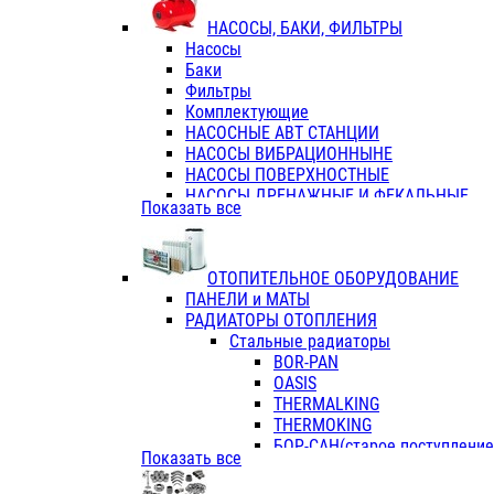
ФЛАНЦЫ / ВТУЛКИ
НАСОСЫ, БАКИ, ФИЛЬТРЫ
ТРОЙНИКИ ПЕРЕХОДНЫЕ / СОЕД
Насосы
ТРОЙНИКИ С ВНУТРЕННЕЙ РЕЗЬБ
Баки
ТРОЙНИКИ С НАРУЖНОЙ РЕЗЬБОЙ
Фильтры
КОЛЬЦА РЕЗИНОВЫЕ
Комплектующие
ТРУБЫ НАПОРНЫЕ
НАСОСНЫЕ АВТ СТАНЦИИ
ТРУБЫ ГОФРИРОВАННЫЕ ДВУХСЛ.
НАСОСЫ ВИБРАЦИОННЫНЕ
ТРУБЫ ПОЛИЭТИЛЕНОВЫЕ
НАСОСЫ ПОВЕРХНОСТНЫЕ
НАСОСЫ ДРЕНАЖНЫЕ И ФЕКАЛЬНЫЕ
Показать все
НАСОСЫ ПОВЫСИТ и ЦИРКУЛЯЦИОННЫ
НАСОСЫ СКВАЖИННЫЕ
ОТОПИТЕЛЬНОЕ ОБОРУДОВАНИЕ
ПАНЕЛИ и МАТЫ
РАДИАТОРЫ ОТОПЛЕНИЯ
Стальные радиаторы
BOR-PAN
OASIS
THERMALKING
THERMOKING
БОР-САН(старое поступление,
Показать все
БОРСАН
AZARIO