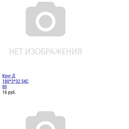
Круг Д
180*3*32 54С
80
16
руб.