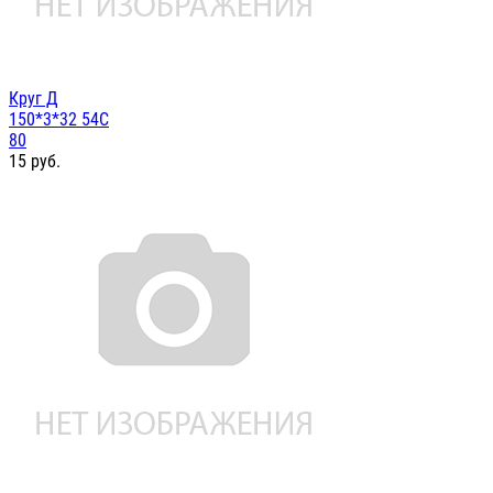
Круг Д
150*3*32 54С
80
15
руб.