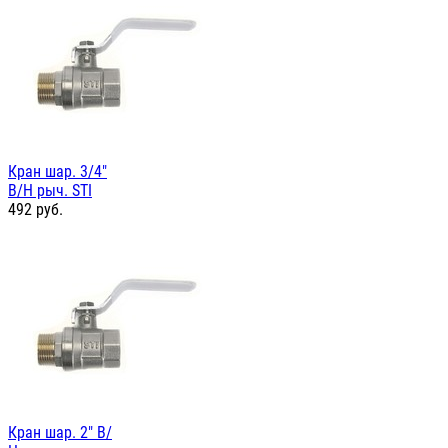
Кран шар. 3/4"
В/Н рыч. STI
492
руб.
Кран шар. 2" В/