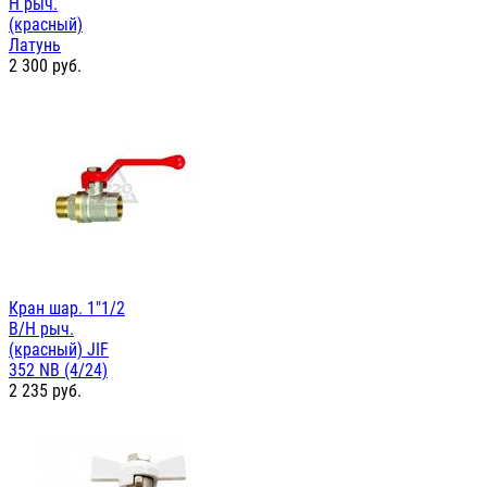
Н рыч.
(красный)
Латунь
2 300
руб.
Кран шар. 1"1/2
В/Н рыч.
(красный) JIF
352 NB (4/24)
2 235
руб.