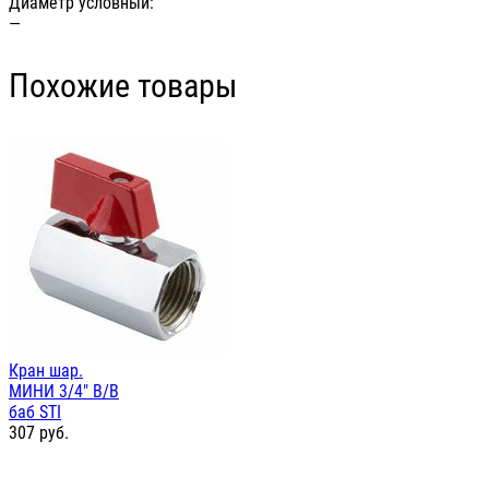
Диаметр условный:
—
Похожие товары
Кран шар.
МИНИ 3/4" В/В
баб STI
307
руб.