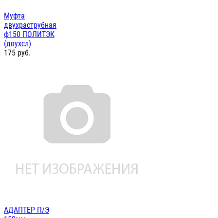
Муфта
двухраструбная
ф150 ПОЛИТЭК
(двухсл)
175
руб.
АДАПТЕР П/Э