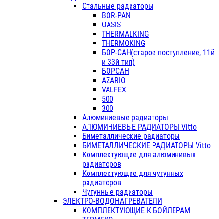
Стальные радиаторы
BOR-PAN
OASIS
THERMALKING
THERMOKING
БОР-САН(старое поступление, 11й
и 33й тип)
БОРСАН
AZARIO
VALFEX
500
300
Алюминиевые радиаторы
АЛЮМИНИЕВЫЕ РАДИАТОРЫ Vitto
Биметаллические радиаторы
БИМЕТАЛЛИЧЕСКИЕ РАДИАТОРЫ Vitto
Комплектующие для алюминивых
радиаторов
Комплектующие для чугунных
радиаторов
Чугунные радиаторы
ЭЛЕКТРО-ВОДОНАГРЕВАТЕЛИ
КОМПЛЕКТУЮЩИЕ К БОЙЛЕРАМ