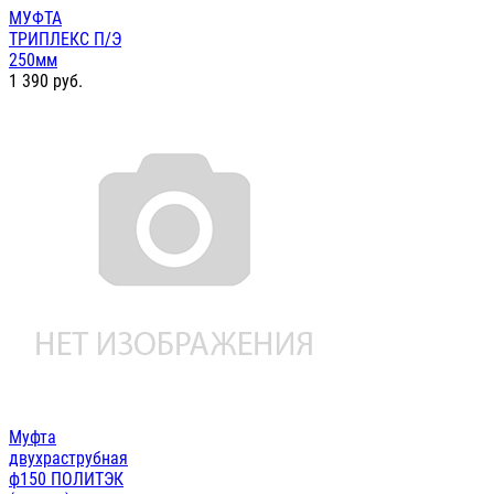
МУФТА
ТРИПЛЕКС П/Э
250мм
1 390
руб.
Муфта
двухраструбная
ф150 ПОЛИТЭК