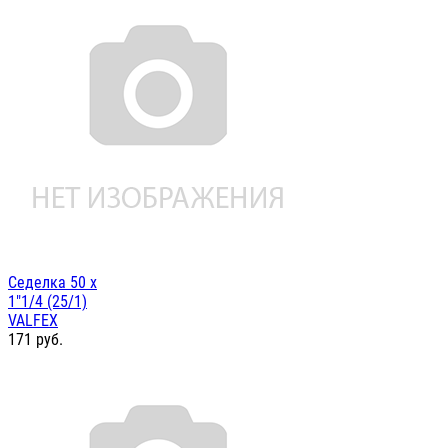
Седелка 50 х
1"1/4 (25/1)
VALFEX
171
руб.