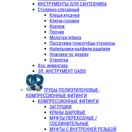
ИНСТРУМЕНТЫ ДЛЯ САНТЕХНИКА
Столярно-слесарный
Клещи,кусачки
Ключи,головки
Крепеж
Прочие
Молотки,зубила
Пассатижи,тонкогубцы,утконосы
Напильники,надфили,рашпили
Ножовки по дереву
Отвертки
Хоз. инвентарь
ЭЛ. ИНСТРУМЕНТ OASIS
ТРУБЫ ПОЛИЭТИЛЕНОВЫЕ-
КОМПРЕССИОННЫЕ ФИТИНГИ
КОМПРЕССИОННЫЕ ФИТИНГИ
ЗАГЛУШКИ
КРАНЫ ШАРОВЫЕ
МУФТЫ ПЕРЕХОДНЫЕ /
СОЕДИНИТЕЛЬНЫЕ
МУФТЫ С ВНУТРЕННЕЙ РЕЗЬБОЙ